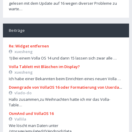
gelesen mit dem Update auf 16 wegen diverser Probleme zu
warte…
Beiträge
Re: Widget entfernen
xuesheng
1) Bei einem Volla OS 14 und dann 15 lassen sich zwar alle …
Volla Tablett mit Bläschen im Display?
xuesheng
Ich habe einer Bekannten beim Einrichten eines neuen Volla …
Downgrade von VollaOS 16 oder Formatierung von Userdata (aus
vlado-do
Hallo zusammen,zu Weihnachten hatte ich mir das Volla-
Table…
OsmAnd und VollaOS 16
Vallila
Wie löscht man Daten unter
/storage/emulated/0/Android/data…