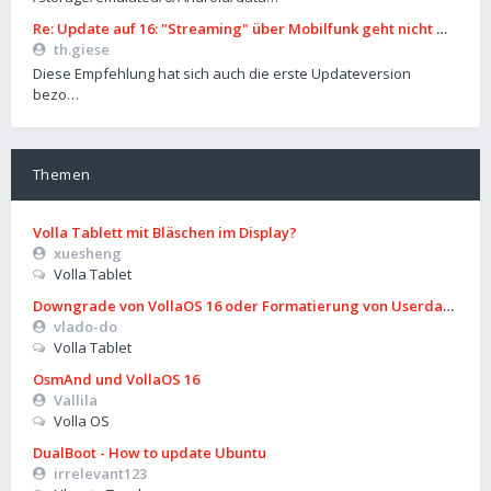
Re: Update auf 16: "Streaming" über Mobilfunk geht nicht mehr
th.giese
Diese Empfehlung hat sich auch die erste Updateversion
bezo…
Themen
Volla Tablett mit Bläschen im Display?
xuesheng
Volla Tablet
Downgrade von VollaOS 16 oder Formatierung von Userdata (aus
vlado-do
Volla Tablet
OsmAnd und VollaOS 16
Vallila
Volla OS
DualBoot - How to update Ubuntu
irrelevant123