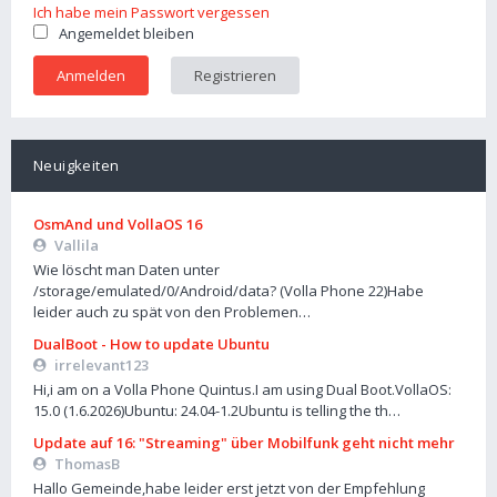
Ich habe mein Passwort vergessen
Angemeldet bleiben
Registrieren
Neuigkeiten
OsmAnd und VollaOS 16
Vallila
Wie löscht man Daten unter
/storage/emulated/0/Android/data? (Volla Phone 22)Habe
leider auch zu spät von den Problemen…
DualBoot - How to update Ubuntu
irrelevant123
Hi,i am on a Volla Phone Quintus.I am using Dual Boot.VollaOS:
15.0 (1.6.2026)Ubuntu: 24.04-1.2Ubuntu is telling the th…
Update auf 16: "Streaming" über Mobilfunk geht nicht mehr
ThomasB
Hallo Gemeinde,habe leider erst jetzt von der Empfehlung