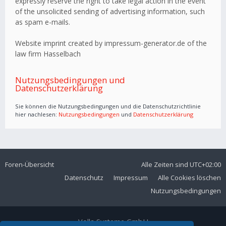
expressly reserve the right to take legal action in the event
of the unsolicited sending of advertising information, such
as spam e-mails.
Website imprint created by impressum-generator.de of the
law firm Hasselbach
Nutzungsbedingungen und
Datenschutzerklärung
Sie können die Nutzungsbedingungen und die Datenschutzrichtlinie
hier nachlesen:
Nutzungsbedingungen
und
Datenschutzerklärung
Foren-Übersicht
Alle Zeiten sind
UTC+02:00
Datenschutz
Impressum
Alle Cookies löschen
Nutzungsbedingungen
Volla Systeme GmbH