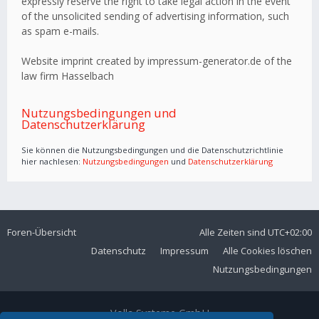
expressly reserve the right to take legal action in the event
of the unsolicited sending of advertising information, such
as spam e-mails.
Website imprint created by impressum-generator.de of the
law firm Hasselbach
Nutzungsbedingungen und
Datenschutzerklärung
Sie können die Nutzungsbedingungen und die Datenschutzrichtlinie
hier nachlesen:
Nutzungsbedingungen
und
Datenschutzerklärung
Foren-Übersicht
Alle Zeiten sind
UTC+02:00
Datenschutz
Impressum
Alle Cookies löschen
Nutzungsbedingungen
Volla Systeme GmbH