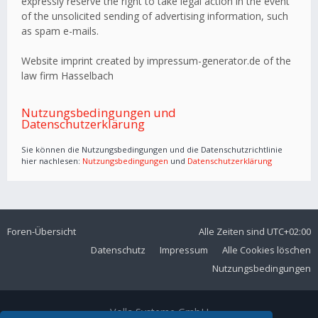
expressly reserve the right to take legal action in the event
of the unsolicited sending of advertising information, such
as spam e-mails.
Website imprint created by impressum-generator.de of the
law firm Hasselbach
Nutzungsbedingungen und
Datenschutzerklärung
Sie können die Nutzungsbedingungen und die Datenschutzrichtlinie
hier nachlesen:
Nutzungsbedingungen
und
Datenschutzerklärung
Foren-Übersicht
Alle Zeiten sind
UTC+02:00
Datenschutz
Impressum
Alle Cookies löschen
Nutzungsbedingungen
Volla Systeme GmbH