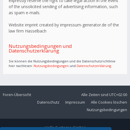
expressly reserve the right to take legal action in the event
of the unsolicited sending of advertising information, such
as spam e-mails.
Website imprint created by impressum-generator.de of the
law firm Hasselbach
Nutzungsbedingungen und
Datenschutzerklärung
Sie können die Nutzungsbedingungen und die Datenschutzrichtlinie
hier nachlesen:
Nutzungsbedingungen
und
Datenschutzerklärung
Foren-Übersicht
Alle Zeiten sind
UTC+02:00
Datenschutz
Impressum
Alle Cookies löschen
Nutzungsbedingungen
Volla Systeme GmbH