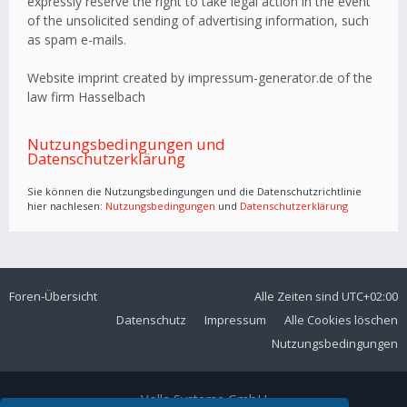
expressly reserve the right to take legal action in the event
of the unsolicited sending of advertising information, such
as spam e-mails.
Website imprint created by impressum-generator.de of the
law firm Hasselbach
Nutzungsbedingungen und
Datenschutzerklärung
Sie können die Nutzungsbedingungen und die Datenschutzrichtlinie
hier nachlesen:
Nutzungsbedingungen
und
Datenschutzerklärung
Foren-Übersicht
Alle Zeiten sind
UTC+02:00
Datenschutz
Impressum
Alle Cookies löschen
Nutzungsbedingungen
Volla Systeme GmbH