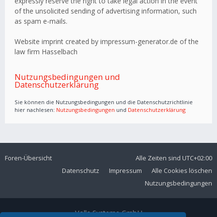
expressly reserve the right to take legal action in the event
of the unsolicited sending of advertising information, such
as spam e-mails.
Website imprint created by impressum-generator.de of the
law firm Hasselbach
Nutzungsbedingungen und
Datenschutzerklärung
Sie können die Nutzungsbedingungen und die Datenschutzrichtlinie
hier nachlesen:
Nutzungsbedingungen
und
Datenschutzerklärung
Foren-Übersicht
Alle Zeiten sind
UTC+02:00
Datenschutz
Impressum
Alle Cookies löschen
Nutzungsbedingungen
Volla Systeme GmbH