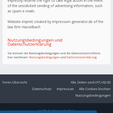
expressly reserve the right to take legal action in the event
of the unsolicited sending of advertising information, such
as spam e-mails.
Website imprint created by impressum-generator.de of the
law firm Hasselbach
Nutzungsbedingungen und
Datenschutzerklärung
Sie können die Nutzungsbedingungen und die Datenschutzrichtlinie
hier nachlesen:
Nutzungsbedingungen
und
Datenschutzerklärung
Foren-Übersicht
Alle Zeiten sind
UTC+02:00
Datenschutz
Impressum
Alle Cookies löschen
Nutzungsbedingungen
Volla Systeme GmbH