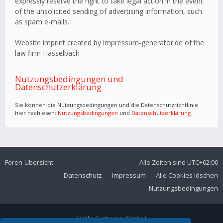
expressly reserve the right to take legal action in the event
of the unsolicited sending of advertising information, such
as spam e-mails.
Website imprint created by impressum-generator.de of the
law firm Hasselbach
Nutzungsbedingungen und
Datenschutzerklärung
Sie können die Nutzungsbedingungen und die Datenschutzrichtlinie
hier nachlesen:
Nutzungsbedingungen
und
Datenschutzerklärung
Foren-Übersicht
Alle Zeiten sind
UTC+02:00
Datenschutz
Impressum
Alle Cookies löschen
Nutzungsbedingungen
Volla Systeme GmbH