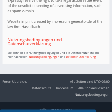
expressly reserve the right to take legal action in the event
of the unsolicited sending of advertising information, such
as spam e-mails.
Website imprint created by impressum-generator.de of the
law firm Hasselbach
Nutzungsbedingungen und
Datenschutzerklärung
Sie können die Nutzungsbedingungen und die Datenschutzrichtlinie
hier nachlesen:
Nutzungsbedingungen
und
Datenschutzerklärung
Foren-Übersicht
Alle Zeiten sind
UTC+02:00
Datenschutz
Impressum
Alle Cookies löschen
Nutzungsbedingungen
Volla Systeme GmbH