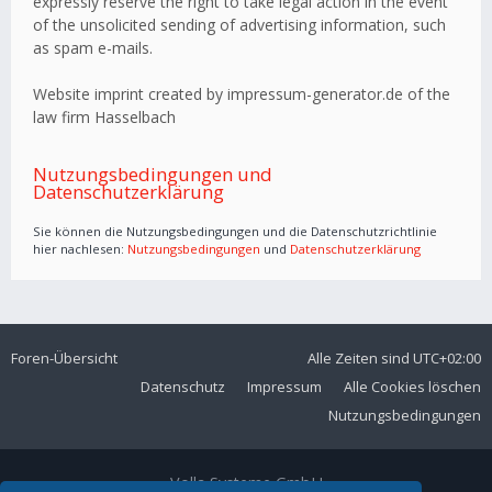
expressly reserve the right to take legal action in the event
of the unsolicited sending of advertising information, such
as spam e-mails.
Website imprint created by impressum-generator.de of the
law firm Hasselbach
Nutzungsbedingungen und
Datenschutzerklärung
Sie können die Nutzungsbedingungen und die Datenschutzrichtlinie
hier nachlesen:
Nutzungsbedingungen
und
Datenschutzerklärung
Foren-Übersicht
Alle Zeiten sind
UTC+02:00
Datenschutz
Impressum
Alle Cookies löschen
Nutzungsbedingungen
Volla Systeme GmbH