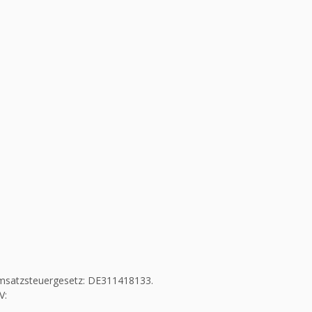
msatzsteuergesetz: DE311418133.
V: