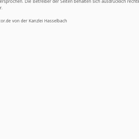
ersprochen. Die Betreiber der Seiten behalten sich ausdrücklich recht
r.
or.de von der Kanzlei Hasselbach