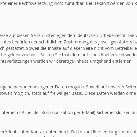
unkte einer Rechtsverletzung nicht zumutbar. Bei Bekanntwerden von R
Werke auf diesen Seiten unterliegen dem deutschen Urheberrecht. Die V
htes bedürfen der schriftlichen Zustimmung des jeweiligen Autors bz
ch gestattet. Soweit die Inhalte auf dieser Seite nicht vom Betreiber 
olche gekennzeichnet. Sollten Sie trotzdem auf eine Urheberrechtsver
tsverletzungen werden wir derartige Inhalte umgehend entfernen.
e Angabe personenbezogener Daten möglich. Soweit auf unseren Seit
soweit möglich, stets auf freiwilliger Basis. Diese Daten werden ohne
Internet (z.B. bei der Kommunikation per E-Mail) Sicherheitslücken au
röffentlichten Kontaktdaten durch Dritte zur Übersendung von nicht