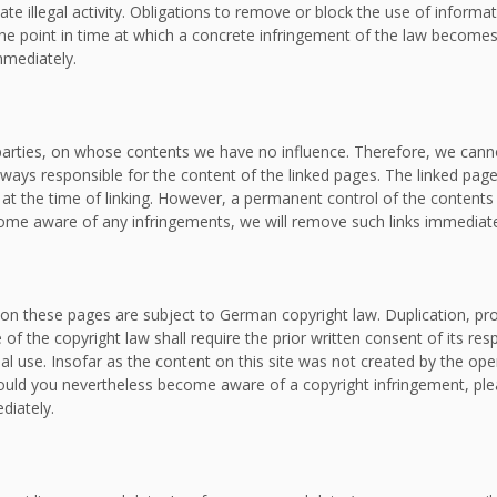
ate illegal activity. Obligations to remove or block the use of inform
om the point in time at which a concrete infringement of the law bec
mmediately.
d parties, on whose contents we have no influence. Therefore, we canno
lways responsible for the content of the linked pages. The linked page
e at the time of linking. However, a permanent control of the contents
ecome aware of any infringements, we will remove such links immediate
on these pages are subject to German copyright law. Duplication, proc
f the copyright law shall require the prior written consent of its re
al use. Insofar as the content on this site was not created by the oper
. Should you nevertheless become aware of a copyright infringement, p
diately.