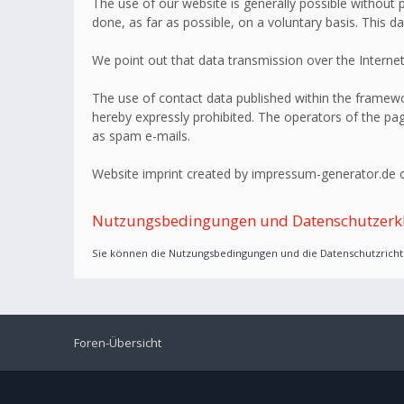
The use of our website is generally possible without p
done, as far as possible, on a voluntary basis. This d
We point out that data transmission over the Internet
The use of contact data published within the framework
hereby expressly prohibited. The operators of the page
as spam e-mails.
Website imprint created by impressum-generator.de o
Nutzungsbedingungen und Datenschutzerk
Sie können die Nutzungsbedingungen und die Datenschutzrichtl
Foren-Übersicht