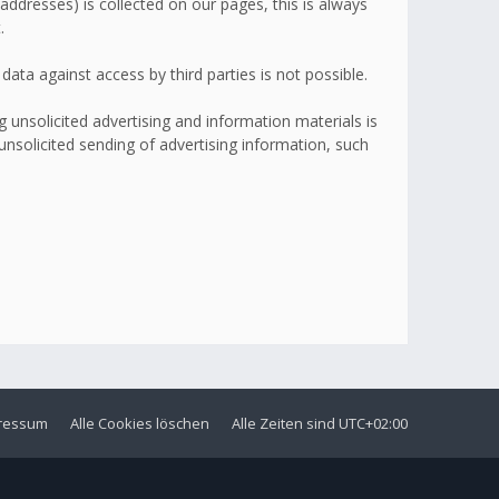
addresses) is collected on our pages, this is always
.
ata against access by third parties is not possible.
 unsolicited advertising and information materials is
 unsolicited sending of advertising information, such
ressum
Alle Cookies löschen
Alle Zeiten sind
UTC+02:00