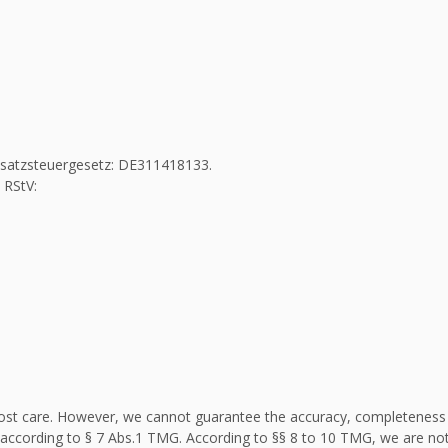
Umsatzsteuergesetz: DE311418133.
 RStV:
st care. However, we cannot guarantee the accuracy, completeness an
according to § 7 Abs.1 TMG. According to §§ 8 to 10 TMG, we are not 