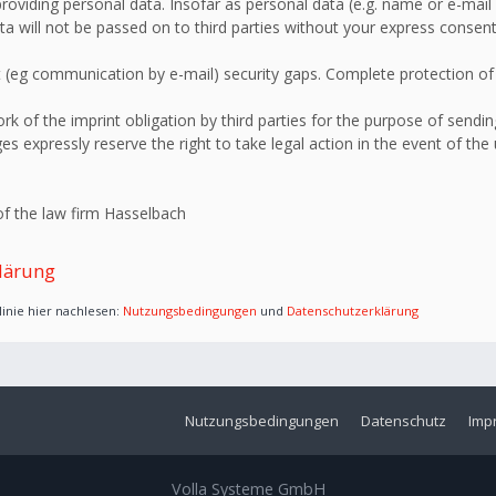
roviding personal data. Insofar as personal data (e.g. name or e-mail 
ata will not be passed on to third parties without your express consent
 (eg communication by e-mail) security gaps. Complete protection of d
 of the imprint obligation by third parties for the purpose of sending
s expressly reserve the right to take legal action in the event of the
f the law firm Hasselbach
lärung
inie hier nachlesen:
Nutzungsbedingungen
und
Datenschutzerklärung
Nutzungsbedingungen
Datenschutz
Imp
Volla Systeme GmbH