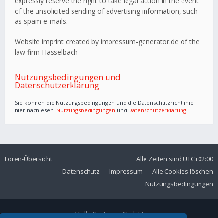
expressly reserve the right to take legal action in the event
of the unsolicited sending of advertising information, such
as spam e-mails.
Website imprint created by impressum-generator.de of the
law firm Hasselbach
Nutzungsbedingungen und
Datenschutzerklärung
Sie können die Nutzungsbedingungen und die Datenschutzrichtlinie
hier nachlesen:
Nutzungsbedingungen
und
Datenschutzerklärung
Foren-Übersicht
Alle Zeiten sind
UTC+02:00
Datenschutz
Impressum
Alle Cookies löschen
Nutzungsbedingungen
Volla Systeme GmbH