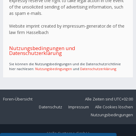
expressly reserve the right to take legal action in the event
of the unsolicited sending of advertising information, such
as spam e-mails.
Website imprint created by impressum-generator.de of the
law firm Hasselbach
Nutzungsbedingungen und
Datenschutzerklärung
Sie können die Nutzungsbedingungen und die Datenschutzrichtlinie
hier nachlesen:
Nutzungsbedingungen
und
Datenschutzerklärung
Foren-Übersicht
Alle Zeiten sind
UTC+02:00
Datenschutz
Impressum
Alle Cookies löschen
Nutzungsbedingungen
Volla Systeme GmbH