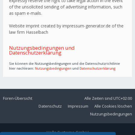
expressly reserve the right to take legal action in the event
of the unsolicited sending of advertising information, such
as spam e-mails.
Website imprint created by impressum-generator.de of the
law firm Hasselbach
Nutzungsbedingungen und
Datenschutzerklärung
Sie können die Nutzungsbedingungen und die Datenschutzrichtlinie
hier nachlesen:
Nutzungsbedingungen
und
Datenschutzerklärung
Foren-Übersicht
Alle Zeiten sind
UTC+02:00
Datenschutz
Impressum
Alle Cookies löschen
Nutzungsbedingungen
Volla Systeme GmbH