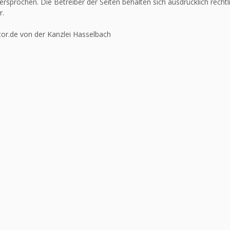
ersprochen. Die Betreiber der Seiten behalten sich ausdrücklich recht
r.
or.de von der Kanzlei Hasselbach