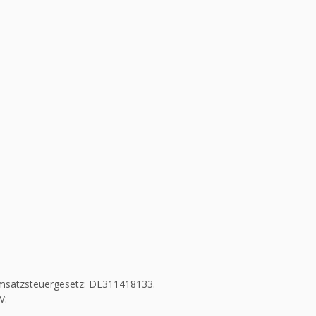
msatzsteuergesetz: DE311418133.
V: