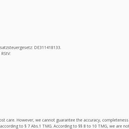
Umsatzsteuergesetz: DE311418133.
 RStV:
st care. However, we cannot guarantee the accuracy, completeness an
according to § 7 Abs.1 TMG. According to §§ 8 to 10 TMG, we are not 