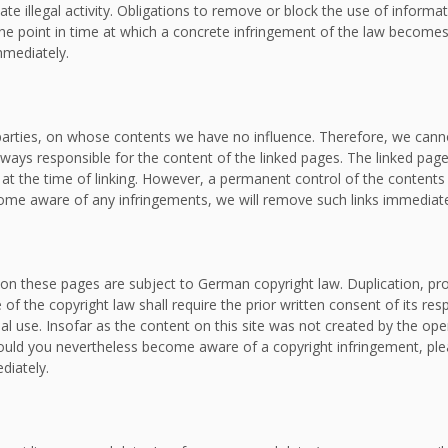
ate illegal activity. Obligations to remove or block the use of inform
om the point in time at which a concrete infringement of the law bec
mmediately.
d parties, on whose contents we have no influence. Therefore, we canno
lways responsible for the content of the linked pages. The linked page
e at the time of linking. However, a permanent control of the contents
ecome aware of any infringements, we will remove such links immediate
on these pages are subject to German copyright law. Duplication, proc
f the copyright law shall require the prior written consent of its re
al use. Insofar as the content on this site was not created by the oper
. Should you nevertheless become aware of a copyright infringement, p
diately.