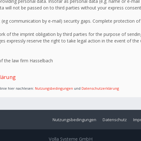
roviding personal data. Insofar as personal data (e.g. name or e-mail 
ata will not be passed on to third parties without your express consent
 (eg communication by e-mail) security gaps. Complete protection of d
 of the imprint obligation by third parties for the purpose of sending
s expressly reserve the right to take legal action in the event of the
f the law firm Hasselbach
lärung
inie hier nachlesen:
Nutzungsbedingungen
und
Datenschutzerklärung
Nutzungsbedingungen
Datenschutz
Imp
Volla Systeme GmbH