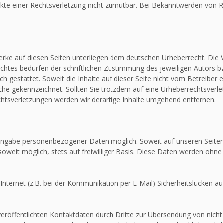
unkte einer Rechtsverletzung nicht zumutbar. Bei Bekanntwerden von R
Werke auf diesen Seiten unterliegen dem deutschen Urheberrecht. Die V
htes bedürfen der schriftlichen Zustimmung des jeweiligen Autors bz
ch gestattet. Soweit die Inhalte auf dieser Seite nicht vom Betreiber 
olche gekennzeichnet. Sollten Sie trotzdem auf eine Urheberrechtsver
tsverletzungen werden wir derartige Inhalte umgehend entfernen.
e Angabe personenbezogener Daten möglich. Soweit auf unseren Seit
soweit möglich, stets auf freiwilliger Basis. Diese Daten werden ohne
Internet (z.B. bei der Kommunikation per E-Mail) Sicherheitslücken au
röffentlichten Kontaktdaten durch Dritte zur Übersendung von nicht