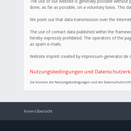
The use of our website is generally possible without p
done, as far as possible, on a voluntary basis. This d
We point out that data transmission over the Internet
The use of contact data published within the framework
hereby expressly prohibited. The operators of the page
as spam e-mails.
Website imprint created by impressum-generator.de o
Nutzungsbedingungen und Datenschutzerk
Sie können die Nutzungsbedingungen und die Datenschutzrichtl
Foren-Übersicht