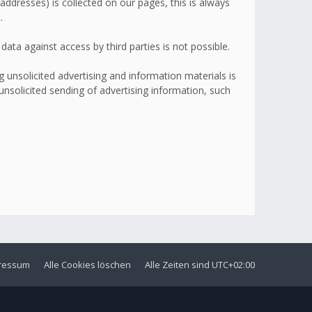
addresses) is collected on our pages, this is always
.
ata against access by third parties is not possible.
 unsolicited advertising and information materials is
 unsolicited sending of advertising information, such
ressum
Alle Cookies löschen
Alle Zeiten sind
UTC+02:00