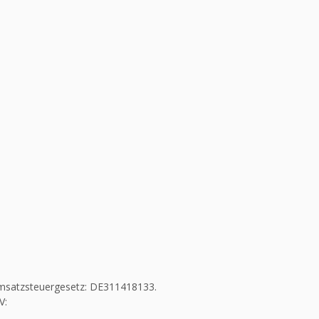
msatzsteuergesetz: DE311418133.
V: