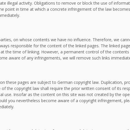
ate illegal activity. Obligations to remove or block the use of inform
om the point in time at which a concrete infringement of the law bec
mmediately.
d parties, on whose contents we have no influence. Therefore, we canno
lways responsible for the content of the linked pages. The linked page
e at the time of linking. However, a permanent control of the contents
ecome aware of any infringements, we will remove such links immediate
on these pages are subject to German copyright law. Duplication, proc
f the copyright law shall require the prior written consent of its re
al use. Insofar as the content on this site was not created by the oper
. Should you nevertheless become aware of a copyright infringement, p
diately.