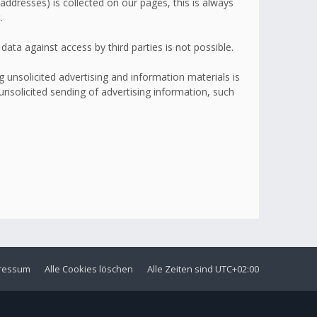
addresses) is collected on our pages, this is always
.
ata against access by third parties is not possible.
 unsolicited advertising and information materials is
 unsolicited sending of advertising information, such
ressum
Alle Cookies löschen
Alle Zeiten sind
UTC+02:00