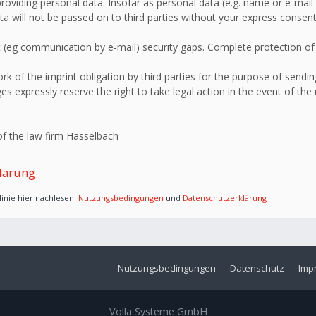
roviding personal data. Insofar as personal data (e.g. name or e-mail 
ata will not be passed on to third parties without your express consent
 (eg communication by e-mail) security gaps. Complete protection of d
 of the imprint obligation by third parties for the purpose of sending
s expressly reserve the right to take legal action in the event of the
f the law firm Hasselbach
lärung
inie hier nachlesen:
Nutzungsbedingungen
und
Datenschutzerklärung
Nutzungsbedingungen
Datenschutz
Imp
Volla Systeme GmbH