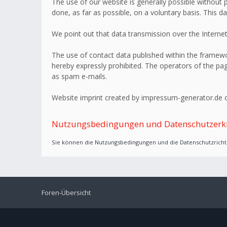
The use of our website is generally possible without p
done, as far as possible, on a voluntary basis. This d
We point out that data transmission over the Internet
The use of contact data published within the framework
hereby expressly prohibited. The operators of the page
as spam e-mails.
Website imprint created by impressum-generator.de o
Nutzungsbedingungen und Datenschutzerk
Sie können die Nutzungsbedingungen und die Datenschutzrichtl
Foren-Übersicht