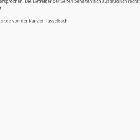
ersprochen. Die Betreiber der Seiten behalten sich ausdrücklich recht
r.
or.de von der Kanzlei Hasselbach