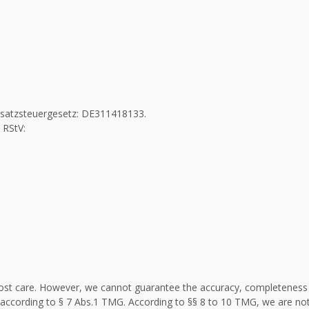
Umsatzsteuergesetz: DE311418133.
 RStV:
st care. However, we cannot guarantee the accuracy, completeness an
according to § 7 Abs.1 TMG. According to §§ 8 to 10 TMG, we are not 