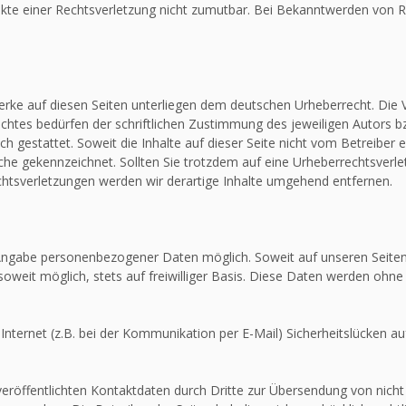
unkte einer Rechtsverletzung nicht zumutbar. Bei Bekanntwerden von R
Werke auf diesen Seiten unterliegen dem deutschen Urheberrecht. Die V
htes bedürfen der schriftlichen Zustimmung des jeweiligen Autors bz
ch gestattet. Soweit die Inhalte auf dieser Seite nicht vom Betreiber 
olche gekennzeichnet. Sollten Sie trotzdem auf eine Urheberrechtsver
tsverletzungen werden wir derartige Inhalte umgehend entfernen.
e Angabe personenbezogener Daten möglich. Soweit auf unseren Seit
soweit möglich, stets auf freiwilliger Basis. Diese Daten werden ohne
Internet (z.B. bei der Kommunikation per E-Mail) Sicherheitslücken au
röffentlichten Kontaktdaten durch Dritte zur Übersendung von nicht