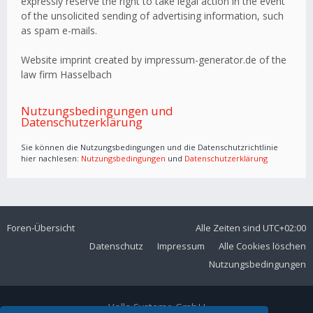
expressly reserve the right to take legal action in the event
of the unsolicited sending of advertising information, such
as spam e-mails.
Website imprint created by impressum-generator.de of the
law firm Hasselbach
Nutzungsbedingungen und
Datenschutzerklärung
Sie können die Nutzungsbedingungen und die Datenschutzrichtlinie
hier nachlesen:
Nutzungsbedingungen
und
Datenschutzerklärung
Foren-Übersicht
Alle Zeiten sind
UTC+02:00
Datenschutz
Impressum
Alle Cookies löschen
Nutzungsbedingungen
Volla Systeme GmbH