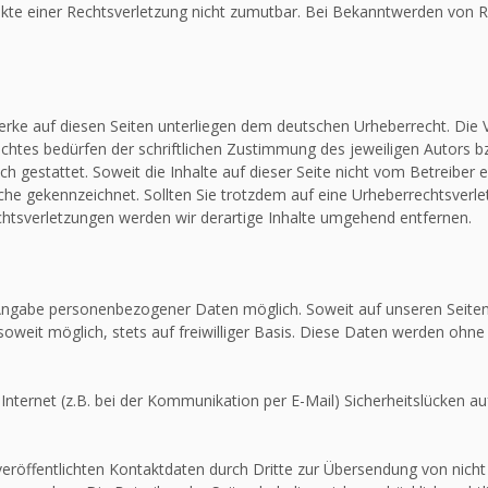
unkte einer Rechtsverletzung nicht zumutbar. Bei Bekanntwerden von R
Werke auf diesen Seiten unterliegen dem deutschen Urheberrecht. Die V
htes bedürfen der schriftlichen Zustimmung des jeweiligen Autors bz
ch gestattet. Soweit die Inhalte auf dieser Seite nicht vom Betreiber 
olche gekennzeichnet. Sollten Sie trotzdem auf eine Urheberrechtsver
tsverletzungen werden wir derartige Inhalte umgehend entfernen.
e Angabe personenbezogener Daten möglich. Soweit auf unseren Seit
soweit möglich, stets auf freiwilliger Basis. Diese Daten werden ohne
Internet (z.B. bei der Kommunikation per E-Mail) Sicherheitslücken au
röffentlichten Kontaktdaten durch Dritte zur Übersendung von nicht