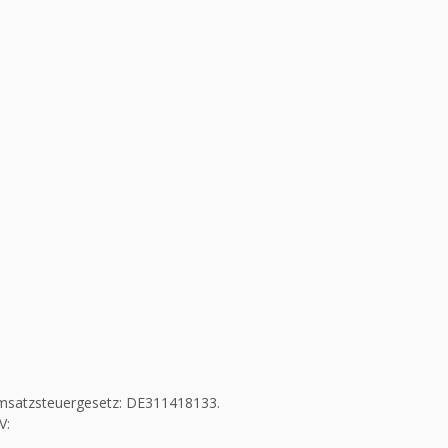
msatzsteuergesetz: DE311418133.
V: