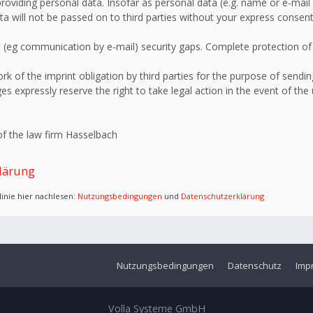
roviding personal data. Insofar as personal data (e.g. name or e-mail 
ata will not be passed on to third parties without your express consent
 (eg communication by e-mail) security gaps. Complete protection of d
 of the imprint obligation by third parties for the purpose of sending
s expressly reserve the right to take legal action in the event of the
f the law firm Hasselbach
lärung
inie hier nachlesen:
Nutzungsbedingungen
und
Datenschutzerklärung
Nutzungsbedingungen
Datenschutz
Imp
Volla Systeme GmbH