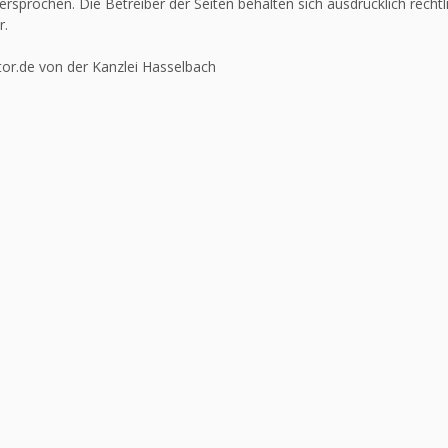
ersprochen. Die Betreiber der Seiten behalten sich ausdrücklich recht
r.
or.de von der Kanzlei Hasselbach