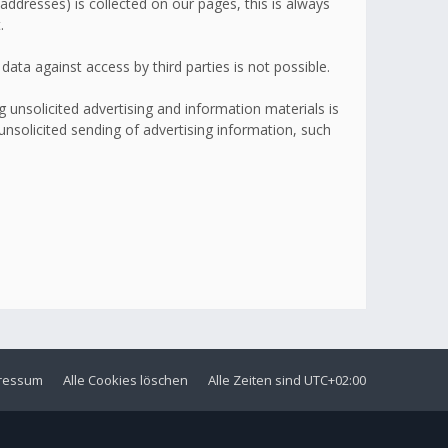
addresses) is collected on our pages, this is always
.
ata against access by third parties is not possible.
 unsolicited advertising and information materials is
 unsolicited sending of advertising information, such
ressum
Alle Cookies löschen
Alle Zeiten sind
UTC+02:00