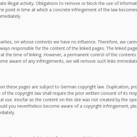
ate illegal activity. Obligations to remove or block the use of inform
om the point in time at which a concrete infringement of the law bec
mmediately.
d parties, on whose contents we have no influence. Therefore, we canno
lways responsible for the content of the linked pages. The linked page
e at the time of linking. However, a permanent control of the contents
ecome aware of any infringements, we will remove such links immediate
on these pages are subject to German copyright law. Duplication, proc
f the copyright law shall require the prior written consent of its re
al use. Insofar as the content on this site was not created by the oper
. Should you nevertheless become aware of a copyright infringement, p
diately.