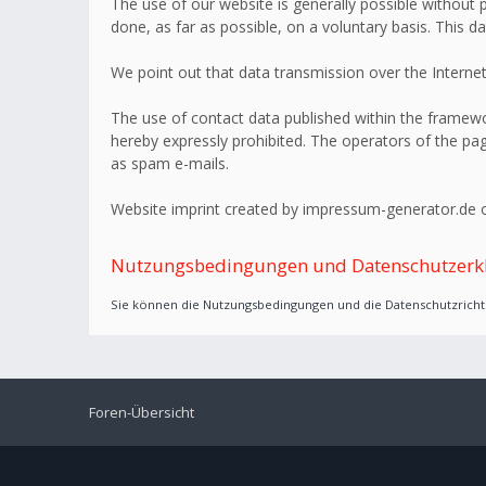
The use of our website is generally possible without p
done, as far as possible, on a voluntary basis. This d
We point out that data transmission over the Internet
The use of contact data published within the framework
hereby expressly prohibited. The operators of the page
as spam e-mails.
Website imprint created by impressum-generator.de o
Nutzungsbedingungen und Datenschutzerk
Sie können die Nutzungsbedingungen und die Datenschutzrichtl
Foren-Übersicht