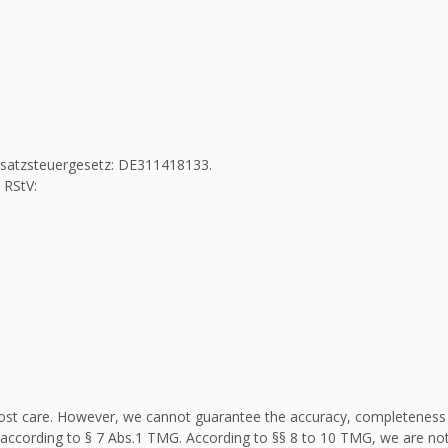
Umsatzsteuergesetz: DE311418133.
 RStV:
st care. However, we cannot guarantee the accuracy, completeness an
according to § 7 Abs.1 TMG. According to §§ 8 to 10 TMG, we are not 