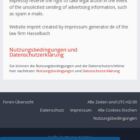
expressly reserve the right to take legal action in the event
of the unsolicited sending of advertising information, such
as spam e-mails.
Website imprint created by impressum-generator.de of the
law firm Hasselbach
Nutzungsbedingungen und
Datenschutzerklärung
Sie können die Nutzungsbedingungen und die Datenschutzrichtlinie
hier nachlesen:
Nutzungsbedingungen
und
Datenschutzerklärung
Foren-Übersicht
Alle Zeiten sind
UTC+02:00
Datenschutz
Impressum
Alle Cookies löschen
Nutzungsbedingungen
Volla Systeme GmbH