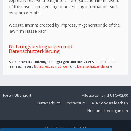
expressly reserve the right to take legal action in the event
of the unsolicited sending of advertising information, such
as spam e-mails.
Website imprint created by impressum-generator.de of the
law firm Hasselbach
Nutzungsbedingungen und
Datenschutzerklärung
Sie können die Nutzungsbedingungen und die Datenschutzrichtlinie
hier nachlesen:
Nutzungsbedingungen
und
Datenschutzerklärung
Foren-Übersicht
Alle Zeiten sind
UTC+02:00
Datenschutz
Impressum
Alle Cookies löschen
Nutzungsbedingungen
Volla Systeme GmbH