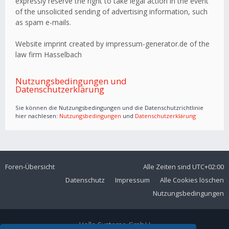
expressly reserve the right to take legal action in the event
of the unsolicited sending of advertising information, such
as spam e-mails.
Website imprint created by impressum-generator.de of the
law firm Hasselbach
Nutzungsbedingungen und
Datenschutzerklärung
Sie können die Nutzungsbedingungen und die Datenschutzrichtlinie
hier nachlesen:
Nutzungsbedingungen
und
Datenschutzerklärung
Foren-Übersicht
Alle Zeiten sind
UTC+02:00
Datenschutz
Impressum
Alle Cookies löschen
Nutzungsbedingungen
Volla Systeme GmbH