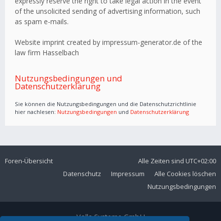
expressly reserve the right to take legal action in the event
of the unsolicited sending of advertising information, such
as spam e-mails.
Website imprint created by impressum-generator.de of the
law firm Hasselbach
Nutzungsbedingungen und
Datenschutzerklärung
Sie können die Nutzungsbedingungen und die Datenschutzrichtlinie
hier nachlesen:
Nutzungsbedingungen
und
Datenschutzerklärung
Foren-Übersicht
Alle Zeiten sind
UTC+02:00
Datenschutz
Impressum
Alle Cookies löschen
Nutzungsbedingungen
Volla Systeme GmbH