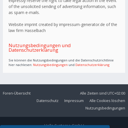
expressly reserve the right to take legal action in the event
of the unsolicited sending of advertising information, such
as spam e-mails.
Website imprint created by impressum-generator.de of the
law firm Hasselbach
Nutzungsbedingungen und
Datenschutzerklärung
Sie können die Nutzungsbedingungen und die Datenschutzrichtlinie
hier nachlesen:
Nutzungsbedingungen
und
Datenschutzerklärung
Foren-Übersicht
Alle Zeiten sind
UTC+02:00
Datenschutz
Impressum
Alle Cookies löschen
Nutzungsbedingungen
Volla Systeme GmbH