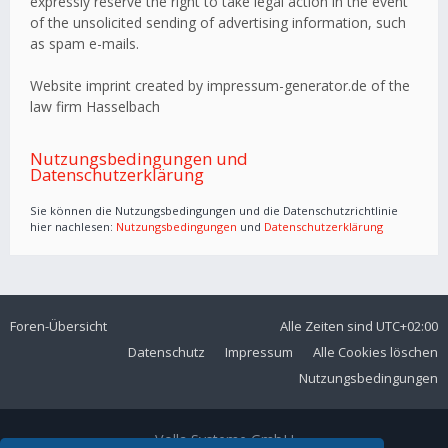
expressly reserve the right to take legal action in the event
of the unsolicited sending of advertising information, such
as spam e-mails.
Website imprint created by impressum-generator.de of the
law firm Hasselbach
Nutzungsbedingungen und
Datenschutzerklärung
Sie können die Nutzungsbedingungen und die Datenschutzrichtlinie
hier nachlesen:
Nutzungsbedingungen
und
Datenschutzerklärung
Foren-Übersicht
Alle Zeiten sind
UTC+02:00
Datenschutz
Impressum
Alle Cookies löschen
Nutzungsbedingungen
Volla Systeme GmbH