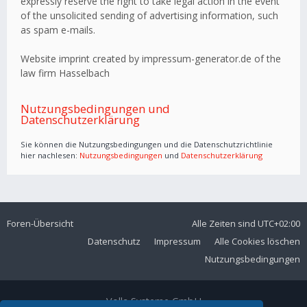
expressly reserve the right to take legal action in the event
of the unsolicited sending of advertising information, such
as spam e-mails.
Website imprint created by impressum-generator.de of the
law firm Hasselbach
Nutzungsbedingungen und
Datenschutzerklärung
Sie können die Nutzungsbedingungen und die Datenschutzrichtlinie
hier nachlesen:
Nutzungsbedingungen
und
Datenschutzerklärung
Foren-Übersicht
Alle Zeiten sind
UTC+02:00
Datenschutz
Impressum
Alle Cookies löschen
Nutzungsbedingungen
Volla Systeme GmbH