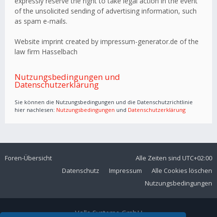
expressly reserve the right to take legal action in the event
of the unsolicited sending of advertising information, such
as spam e-mails.
Website imprint created by impressum-generator.de of the
law firm Hasselbach
Nutzungsbedingungen und
Datenschutzerklärung
Sie können die Nutzungsbedingungen und die Datenschutzrichtlinie
hier nachlesen:
Nutzungsbedingungen
und
Datenschutzerklärung
Foren-Übersicht
Alle Zeiten sind
UTC+02:00
Datenschutz
Impressum
Alle Cookies löschen
Nutzungsbedingungen
Volla Systeme GmbH