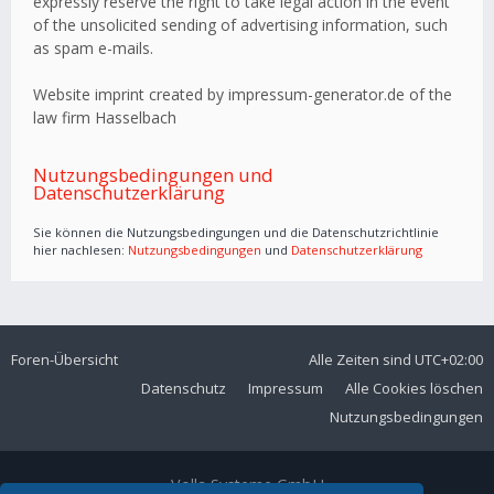
expressly reserve the right to take legal action in the event
of the unsolicited sending of advertising information, such
as spam e-mails.
Website imprint created by impressum-generator.de of the
law firm Hasselbach
Nutzungsbedingungen und
Datenschutzerklärung
Sie können die Nutzungsbedingungen und die Datenschutzrichtlinie
hier nachlesen:
Nutzungsbedingungen
und
Datenschutzerklärung
Foren-Übersicht
Alle Zeiten sind
UTC+02:00
Datenschutz
Impressum
Alle Cookies löschen
Nutzungsbedingungen
Volla Systeme GmbH