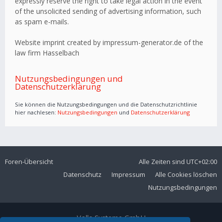
expressly reserve the right to take legal action in the event
of the unsolicited sending of advertising information, such
as spam e-mails.
Website imprint created by impressum-generator.de of the
law firm Hasselbach
Nutzungsbedingungen und
Datenschutzerklärung
Sie können die Nutzungsbedingungen und die Datenschutzrichtlinie
hier nachlesen:
Nutzungsbedingungen
und
Datenschutzerklärung
Foren-Übersicht
Alle Zeiten sind
UTC+02:00
Datenschutz
Impressum
Alle Cookies löschen
Nutzungsbedingungen
Volla Systeme GmbH