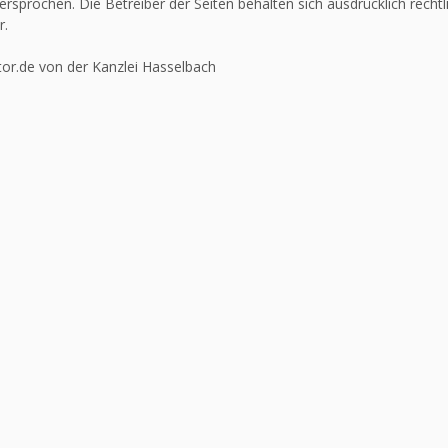
ersprochen. Die Betreiber der Seiten behalten sich ausdrücklich recht
r.
or.de von der Kanzlei Hasselbach