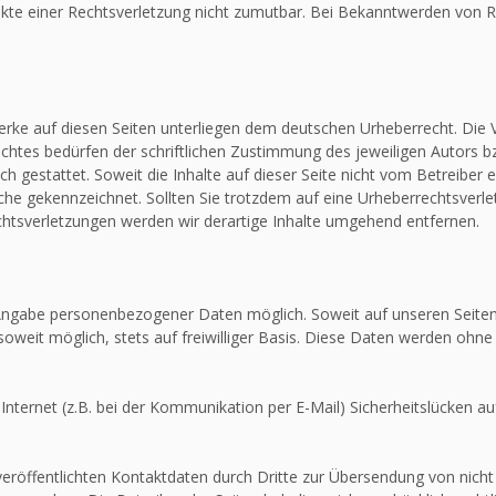
unkte einer Rechtsverletzung nicht zumutbar. Bei Bekanntwerden von R
Werke auf diesen Seiten unterliegen dem deutschen Urheberrecht. Die V
htes bedürfen der schriftlichen Zustimmung des jeweiligen Autors bz
ch gestattet. Soweit die Inhalte auf dieser Seite nicht vom Betreiber 
olche gekennzeichnet. Sollten Sie trotzdem auf eine Urheberrechtsver
tsverletzungen werden wir derartige Inhalte umgehend entfernen.
e Angabe personenbezogener Daten möglich. Soweit auf unseren Seit
soweit möglich, stets auf freiwilliger Basis. Diese Daten werden ohne
Internet (z.B. bei der Kommunikation per E-Mail) Sicherheitslücken au
röffentlichten Kontaktdaten durch Dritte zur Übersendung von nicht