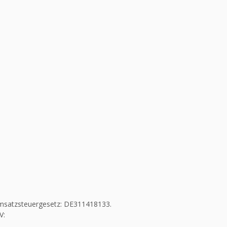
msatzsteuergesetz: DE311418133.
V: