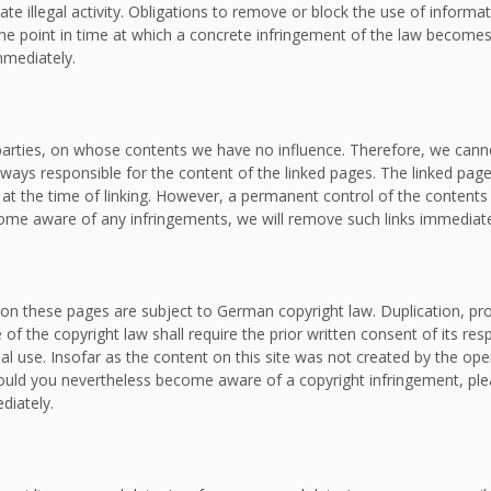
ate illegal activity. Obligations to remove or block the use of inform
om the point in time at which a concrete infringement of the law bec
mmediately.
d parties, on whose contents we have no influence. Therefore, we canno
lways responsible for the content of the linked pages. The linked page
e at the time of linking. However, a permanent control of the contents
ecome aware of any infringements, we will remove such links immediate
on these pages are subject to German copyright law. Duplication, proc
f the copyright law shall require the prior written consent of its re
al use. Insofar as the content on this site was not created by the oper
. Should you nevertheless become aware of a copyright infringement, p
diately.