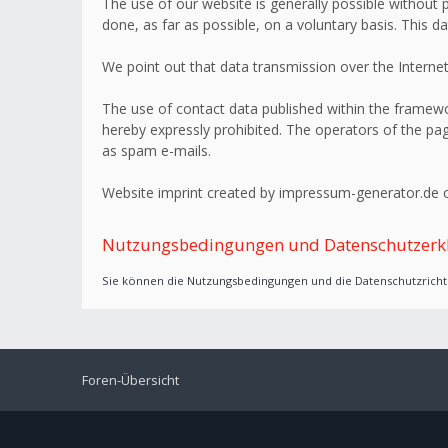
The use of our website is generally possible without p
done, as far as possible, on a voluntary basis. This d
We point out that data transmission over the Internet
The use of contact data published within the framework
hereby expressly prohibited. The operators of the page
as spam e-mails.
Website imprint created by impressum-generator.de o
Nutzungsbedingungen und Datenschutzerk
Sie können die Nutzungsbedingungen und die Datenschutzrichtl
Foren-Übersicht