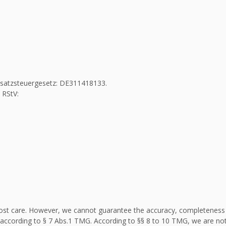
Umsatzsteuergesetz: DE311418133.
 RStV:
st care. However, we cannot guarantee the accuracy, completeness an
according to § 7 Abs.1 TMG. According to §§ 8 to 10 TMG, we are not 