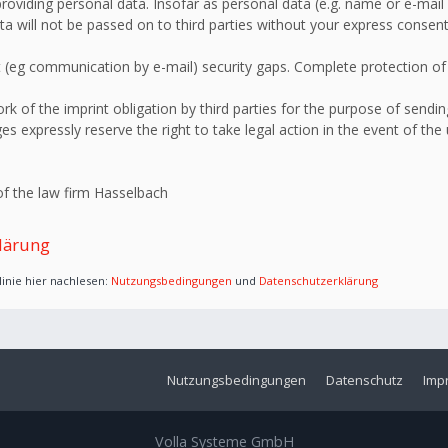
roviding personal data. Insofar as personal data (e.g. name or e-mail 
ata will not be passed on to third parties without your express consent
 (eg communication by e-mail) security gaps. Complete protection of d
 of the imprint obligation by third parties for the purpose of sending
s expressly reserve the right to take legal action in the event of the
f the law firm Hasselbach
lärung
inie hier nachlesen:
Nutzungsbedingungen
und
Datenschutzerklärung
Nutzungsbedingungen
Datenschutz
Imp
Volla Systeme GmbH