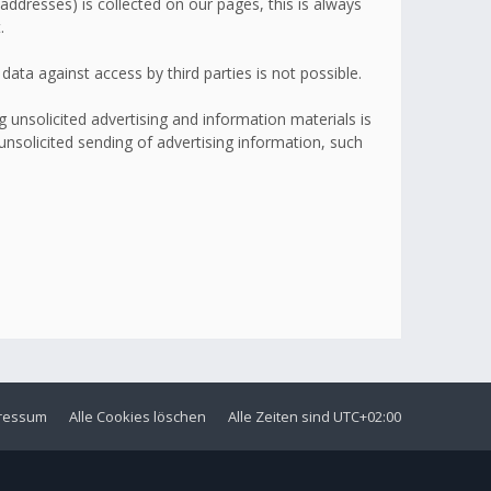
addresses) is collected on our pages, this is always
.
ata against access by third parties is not possible.
 unsolicited advertising and information materials is
 unsolicited sending of advertising information, such
ressum
Alle Cookies löschen
Alle Zeiten sind
UTC+02:00