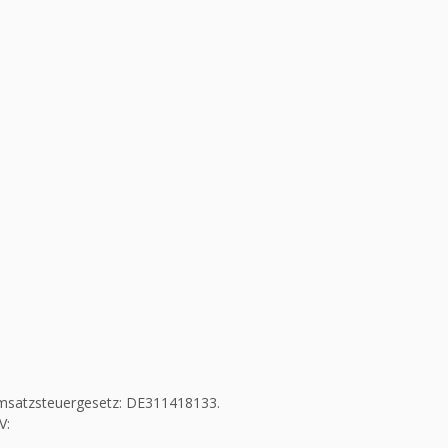
msatzsteuergesetz: DE311418133.
V: