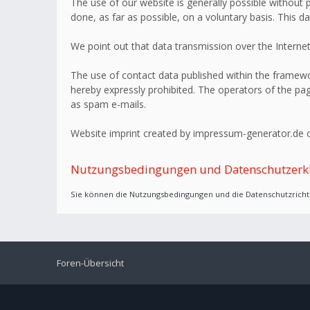
The use of our website is generally possible without p
done, as far as possible, on a voluntary basis. This d
We point out that data transmission over the Internet
The use of contact data published within the framework
hereby expressly prohibited. The operators of the page
as spam e-mails.
Website imprint created by impressum-generator.de o
Nutzungsbedingungen und Datenschutzerk
Sie können die Nutzungsbedingungen und die Datenschutzrichtl
Foren-Übersicht