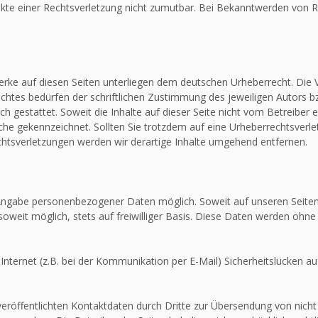
unkte einer Rechtsverletzung nicht zumutbar. Bei Bekanntwerden von R
Werke auf diesen Seiten unterliegen dem deutschen Urheberrecht. Die V
htes bedürfen der schriftlichen Zustimmung des jeweiligen Autors bz
ch gestattet. Soweit die Inhalte auf dieser Seite nicht vom Betreiber 
olche gekennzeichnet. Sollten Sie trotzdem auf eine Urheberrechtsver
tsverletzungen werden wir derartige Inhalte umgehend entfernen.
e Angabe personenbezogener Daten möglich. Soweit auf unseren Seit
soweit möglich, stets auf freiwilliger Basis. Diese Daten werden ohne
Internet (z.B. bei der Kommunikation per E-Mail) Sicherheitslücken au
röffentlichten Kontaktdaten durch Dritte zur Übersendung von nicht