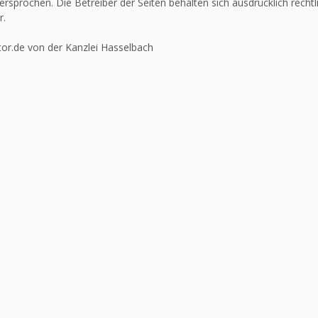
ersprochen. Die Betreiber der Seiten behalten sich ausdrücklich recht
r.
or.de von der Kanzlei Hasselbach