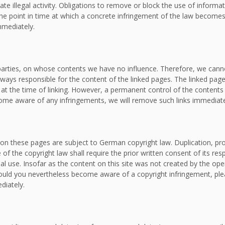
ate illegal activity. Obligations to remove or block the use of inform
om the point in time at which a concrete infringement of the law bec
mmediately.
d parties, on whose contents we have no influence. Therefore, we canno
lways responsible for the content of the linked pages. The linked page
e at the time of linking. However, a permanent control of the contents
ecome aware of any infringements, we will remove such links immediate
on these pages are subject to German copyright law. Duplication, proc
f the copyright law shall require the prior written consent of its re
al use. Insofar as the content on this site was not created by the oper
. Should you nevertheless become aware of a copyright infringement, p
diately.