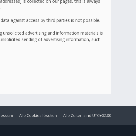
addresses) is collected on our pages, this is always
.
ata against access by third parties is not possible.
 unsolicited advertising and information materials is
 unsolicited sending of advertising information, such
ressum
Alle Cookies löschen
Alle Zeiten sind
UTC+02:00