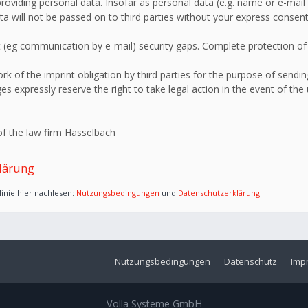
roviding personal data. Insofar as personal data (e.g. name or e-mail 
ata will not be passed on to third parties without your express consent
 (eg communication by e-mail) security gaps. Complete protection of d
 of the imprint obligation by third parties for the purpose of sending
s expressly reserve the right to take legal action in the event of the
f the law firm Hasselbach
lärung
inie hier nachlesen:
Nutzungsbedingungen
und
Datenschutzerklärung
Nutzungsbedingungen
Datenschutz
Imp
Volla Systeme GmbH