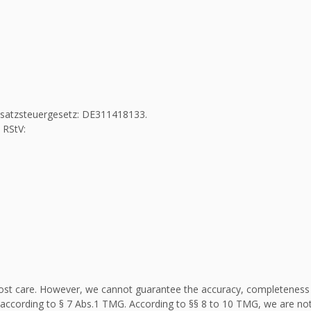
Umsatzsteuergesetz: DE311418133.
 RStV:
st care. However, we cannot guarantee the accuracy, completeness an
according to § 7 Abs.1 TMG. According to §§ 8 to 10 TMG, we are not 