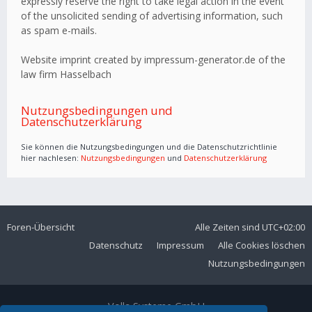
expressly reserve the right to take legal action in the event
of the unsolicited sending of advertising information, such
as spam e-mails.
Website imprint created by impressum-generator.de of the
law firm Hasselbach
Nutzungsbedingungen und
Datenschutzerklärung
Sie können die Nutzungsbedingungen und die Datenschutzrichtlinie
hier nachlesen:
Nutzungsbedingungen
und
Datenschutzerklärung
Foren-Übersicht
Alle Zeiten sind
UTC+02:00
Datenschutz
Impressum
Alle Cookies löschen
Nutzungsbedingungen
Volla Systeme GmbH