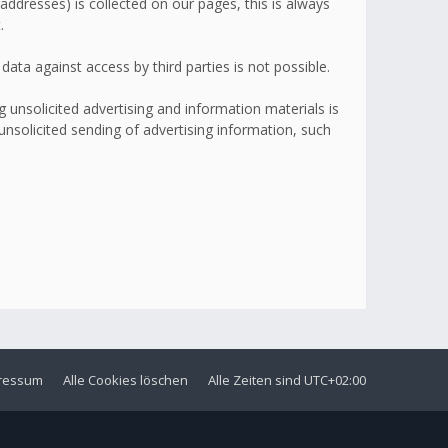
addresses) is collected on our pages, this is always
.
ata against access by third parties is not possible.
 unsolicited advertising and information materials is
 unsolicited sending of advertising information, such
ressum
Alle Cookies löschen
Alle Zeiten sind
UTC+02:00