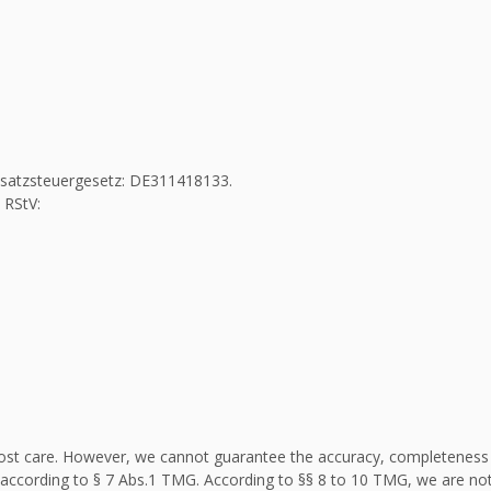
Umsatzsteuergesetz: DE311418133.
 RStV:
st care. However, we cannot guarantee the accuracy, completeness an
according to § 7 Abs.1 TMG. According to §§ 8 to 10 TMG, we are not 