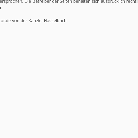
ersprochen. Die Betreiber der Seiten behalten sich ausdrücklich recht
r.
or.de von der Kanzlei Hasselbach