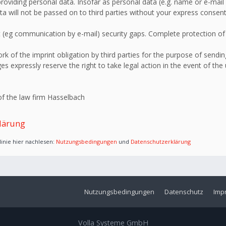
roviding personal data. Insofar as personal data (e.g. name or e-mail 
ata will not be passed on to third parties without your express consent
 (eg communication by e-mail) security gaps. Complete protection of d
 of the imprint obligation by third parties for the purpose of sending
s expressly reserve the right to take legal action in the event of the
f the law firm Hasselbach
lärung
inie hier nachlesen:
Nutzungsbedingungen
und
Datenschutzerklärung
Nutzungsbedingungen
Datenschutz
Imp
Volla Systeme GmbH