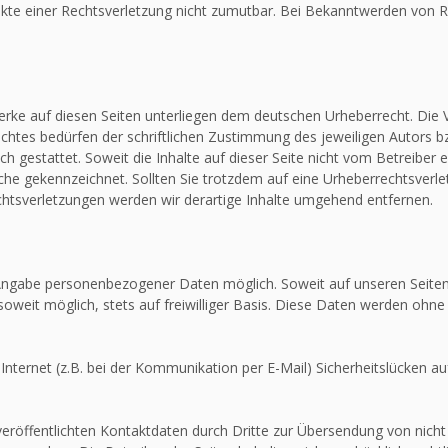
unkte einer Rechtsverletzung nicht zumutbar. Bei Bekanntwerden von R
Werke auf diesen Seiten unterliegen dem deutschen Urheberrecht. Die V
htes bedürfen der schriftlichen Zustimmung des jeweiligen Autors bz
ch gestattet. Soweit die Inhalte auf dieser Seite nicht vom Betreiber 
olche gekennzeichnet. Sollten Sie trotzdem auf eine Urheberrechtsver
tsverletzungen werden wir derartige Inhalte umgehend entfernen.
e Angabe personenbezogener Daten möglich. Soweit auf unseren Seit
soweit möglich, stets auf freiwilliger Basis. Diese Daten werden ohne
Internet (z.B. bei der Kommunikation per E-Mail) Sicherheitslücken au
röffentlichten Kontaktdaten durch Dritte zur Übersendung von nicht