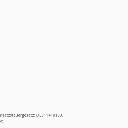
msatzsteuergesetz: DE311418133.
V: