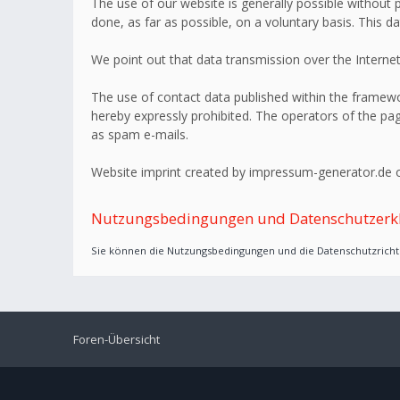
The use of our website is generally possible without p
done, as far as possible, on a voluntary basis. This d
We point out that data transmission over the Internet
The use of contact data published within the framework
hereby expressly prohibited. The operators of the page
as spam e-mails.
Website imprint created by impressum-generator.de o
Nutzungsbedingungen und Datenschutzerk
Sie können die Nutzungsbedingungen und die Datenschutzrichtl
Foren-Übersicht