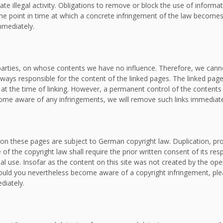
ate illegal activity. Obligations to remove or block the use of inform
om the point in time at which a concrete infringement of the law bec
mmediately.
d parties, on whose contents we have no influence. Therefore, we canno
lways responsible for the content of the linked pages. The linked page
e at the time of linking. However, a permanent control of the contents
ecome aware of any infringements, we will remove such links immediate
on these pages are subject to German copyright law. Duplication, proc
f the copyright law shall require the prior written consent of its re
al use. Insofar as the content on this site was not created by the oper
. Should you nevertheless become aware of a copyright infringement, p
diately.