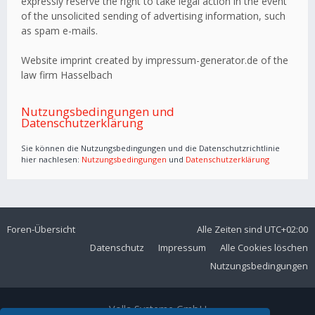
expressly reserve the right to take legal action in the event
of the unsolicited sending of advertising information, such
as spam e-mails.
Website imprint created by impressum-generator.de of the
law firm Hasselbach
Nutzungsbedingungen und
Datenschutzerklärung
Sie können die Nutzungsbedingungen und die Datenschutzrichtlinie
hier nachlesen:
Nutzungsbedingungen
und
Datenschutzerklärung
Foren-Übersicht
Alle Zeiten sind
UTC+02:00
Datenschutz
Impressum
Alle Cookies löschen
Nutzungsbedingungen
Volla Systeme GmbH