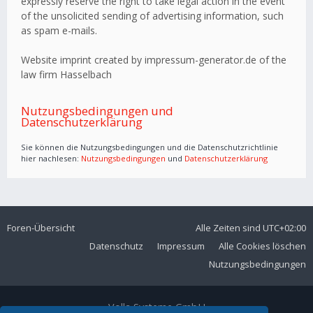
expressly reserve the right to take legal action in the event
of the unsolicited sending of advertising information, such
as spam e-mails.
Website imprint created by impressum-generator.de of the
law firm Hasselbach
Nutzungsbedingungen und
Datenschutzerklärung
Sie können die Nutzungsbedingungen und die Datenschutzrichtlinie
hier nachlesen:
Nutzungsbedingungen
und
Datenschutzerklärung
Foren-Übersicht
Alle Zeiten sind
UTC+02:00
Datenschutz
Impressum
Alle Cookies löschen
Nutzungsbedingungen
Volla Systeme GmbH