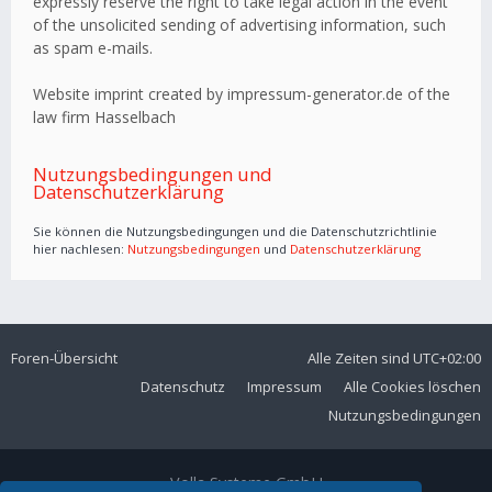
expressly reserve the right to take legal action in the event
of the unsolicited sending of advertising information, such
as spam e-mails.
Website imprint created by impressum-generator.de of the
law firm Hasselbach
Nutzungsbedingungen und
Datenschutzerklärung
Sie können die Nutzungsbedingungen und die Datenschutzrichtlinie
hier nachlesen:
Nutzungsbedingungen
und
Datenschutzerklärung
Foren-Übersicht
Alle Zeiten sind
UTC+02:00
Datenschutz
Impressum
Alle Cookies löschen
Nutzungsbedingungen
Volla Systeme GmbH