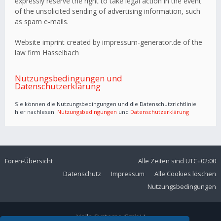
expressly reserve the right to take legal action in the event
of the unsolicited sending of advertising information, such
as spam e-mails.
Website imprint created by impressum-generator.de of the
law firm Hasselbach
Nutzungsbedingungen und
Datenschutzerklärung
Sie können die Nutzungsbedingungen und die Datenschutzrichtlinie
hier nachlesen:
Nutzungsbedingungen
und
Datenschutzerklärung
Foren-Übersicht
Alle Zeiten sind
UTC+02:00
Datenschutz
Impressum
Alle Cookies löschen
Nutzungsbedingungen
Volla Systeme GmbH