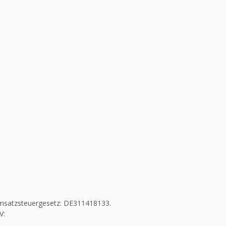
msatzsteuergesetz: DE311418133.
V: