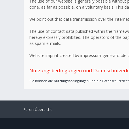
The use of our website is generally possible without p
done, as far as possible, on a voluntary basis. This d
We point out that data transmission over the Internet
The use of contact data published within the framework
hereby expressly prohibited. The operators of the page
as spam e-mails.
Website imprint created by impressum-generator.de o
Nutzungsbedingungen und Datenschutzerk
Sie können die Nutzungsbedingungen und die Datenschutzrichtl
Foren-Übersicht