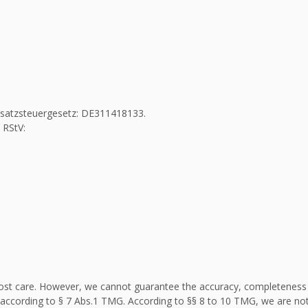
Umsatzsteuergesetz: DE311418133.
 RStV:
st care. However, we cannot guarantee the accuracy, completeness an
according to § 7 Abs.1 TMG. According to §§ 8 to 10 TMG, we are not 