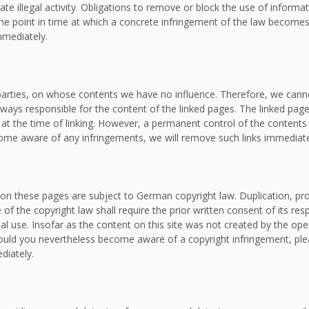
ate illegal activity. Obligations to remove or block the use of inform
om the point in time at which a concrete infringement of the law bec
mmediately.
d parties, on whose contents we have no influence. Therefore, we canno
lways responsible for the content of the linked pages. The linked page
e at the time of linking. However, a permanent control of the contents
ecome aware of any infringements, we will remove such links immediate
on these pages are subject to German copyright law. Duplication, proc
f the copyright law shall require the prior written consent of its re
al use. Insofar as the content on this site was not created by the oper
. Should you nevertheless become aware of a copyright infringement, p
diately.