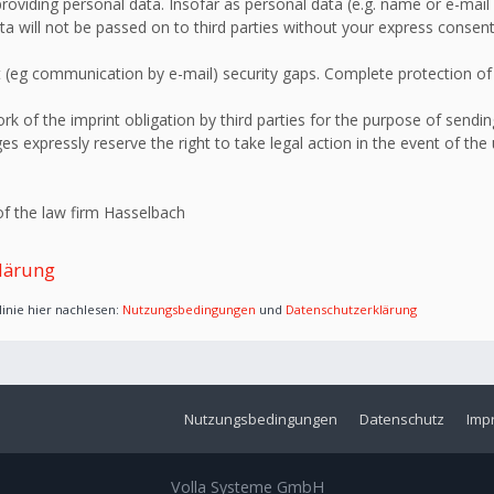
roviding personal data. Insofar as personal data (e.g. name or e-mail 
ata will not be passed on to third parties without your express consent
 (eg communication by e-mail) security gaps. Complete protection of d
 of the imprint obligation by third parties for the purpose of sending
s expressly reserve the right to take legal action in the event of the
f the law firm Hasselbach
lärung
inie hier nachlesen:
Nutzungsbedingungen
und
Datenschutzerklärung
Nutzungsbedingungen
Datenschutz
Imp
Volla Systeme GmbH