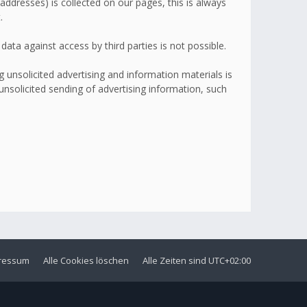
addresses) is collected on our pages, this is always
.
ata against access by third parties is not possible.
 unsolicited advertising and information materials is
 unsolicited sending of advertising information, such
ressum
Alle Cookies löschen
Alle Zeiten sind
UTC+02:00