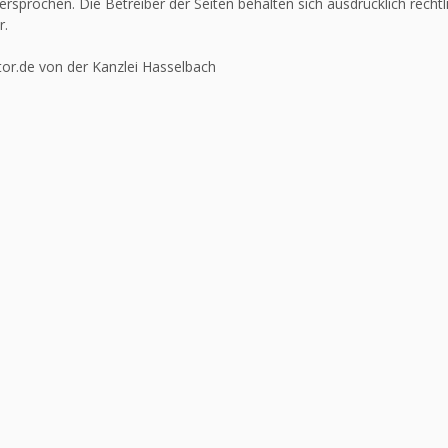
ersprochen. Die Betreiber der Seiten behalten sich ausdrücklich recht
r.
or.de von der Kanzlei Hasselbach