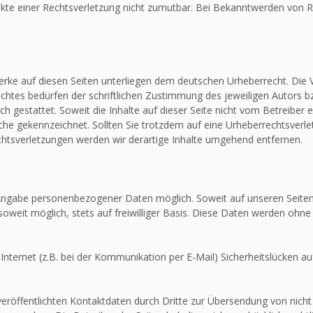
unkte einer Rechtsverletzung nicht zumutbar. Bei Bekanntwerden von R
Werke auf diesen Seiten unterliegen dem deutschen Urheberrecht. Die V
htes bedürfen der schriftlichen Zustimmung des jeweiligen Autors bz
ch gestattet. Soweit die Inhalte auf dieser Seite nicht vom Betreiber 
olche gekennzeichnet. Sollten Sie trotzdem auf eine Urheberrechtsver
tsverletzungen werden wir derartige Inhalte umgehend entfernen.
e Angabe personenbezogener Daten möglich. Soweit auf unseren Seit
soweit möglich, stets auf freiwilliger Basis. Diese Daten werden ohne
Internet (z.B. bei der Kommunikation per E-Mail) Sicherheitslücken au
röffentlichten Kontaktdaten durch Dritte zur Übersendung von nicht