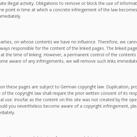
ate illegal activity. Obligations to remove or block the use of inform
om the point in time at which a concrete infringement of the law bec
mmediately.
d parties, on whose contents we have no influence. Therefore, we canno
lways responsible for the content of the linked pages. The linked page
e at the time of linking. However, a permanent control of the contents
ecome aware of any infringements, we will remove such links immediate
on these pages are subject to German copyright law. Duplication, proc
f the copyright law shall require the prior written consent of its re
al use. Insofar as the content on this site was not created by the oper
. Should you nevertheless become aware of a copyright infringement, p
diately.