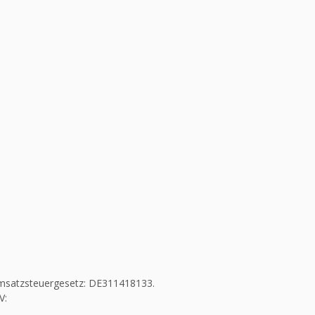
msatzsteuergesetz: DE311418133.
V: