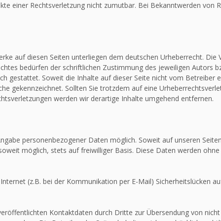
unkte einer Rechtsverletzung nicht zumutbar. Bei Bekanntwerden von R
Werke auf diesen Seiten unterliegen dem deutschen Urheberrecht. Die V
htes bedürfen der schriftlichen Zustimmung des jeweiligen Autors bz
ch gestattet. Soweit die Inhalte auf dieser Seite nicht vom Betreiber 
olche gekennzeichnet. Sollten Sie trotzdem auf eine Urheberrechtsver
tsverletzungen werden wir derartige Inhalte umgehend entfernen.
e Angabe personenbezogener Daten möglich. Soweit auf unseren Seit
soweit möglich, stets auf freiwilliger Basis. Diese Daten werden ohne
Internet (z.B. bei der Kommunikation per E-Mail) Sicherheitslücken au
röffentlichten Kontaktdaten durch Dritte zur Übersendung von nicht