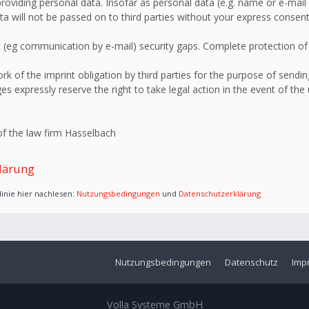
roviding personal data. Insofar as personal data (e.g. name or e-mail 
ata will not be passed on to third parties without your express consent
 (eg communication by e-mail) security gaps. Complete protection of d
 of the imprint obligation by third parties for the purpose of sending
s expressly reserve the right to take legal action in the event of the
f the law firm Hasselbach
lärung
inie hier nachlesen:
Nutzungsbedingungen
und
Datenschutzerklärung
Nutzungsbedingungen
Datenschutz
Imp
Volla Systeme GmbH