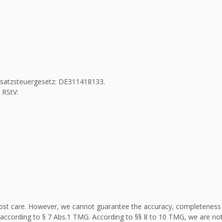
Umsatzsteuergesetz: DE311418133.
 RStV:
st care. However, we cannot guarantee the accuracy, completeness an
according to § 7 Abs.1 TMG. According to §§ 8 to 10 TMG, we are not 