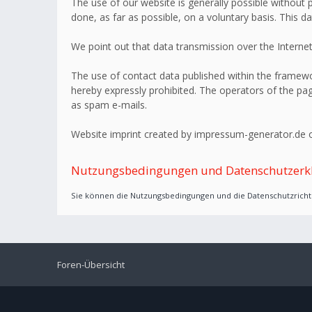
The use of our website is generally possible without p
done, as far as possible, on a voluntary basis. This d
We point out that data transmission over the Internet
The use of contact data published within the framework
hereby expressly prohibited. The operators of the page
as spam e-mails.
Website imprint created by impressum-generator.de o
Nutzungsbedingungen und Datenschutzerk
Sie können die Nutzungsbedingungen und die Datenschutzrichtl
Foren-Übersicht