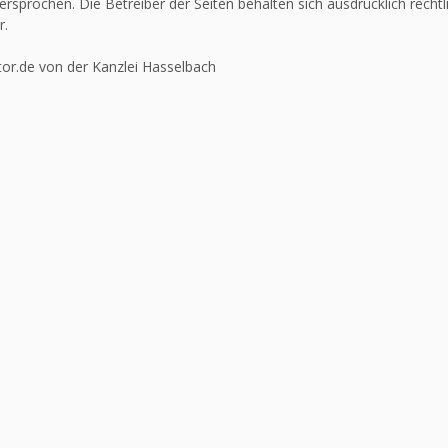
ersprochen. Die Betreiber der Seiten behalten sich ausdrücklich recht
r.
or.de von der Kanzlei Hasselbach