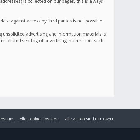
addresses) is collected on our pages, this is always
.
ata against access by third parties is not possible.
 unsolicited advertising and information materials is
 unsolicited sending of advertising information, such
ressum
Alle Cookies löschen
Alle Zeiten sind
UTC+02:00