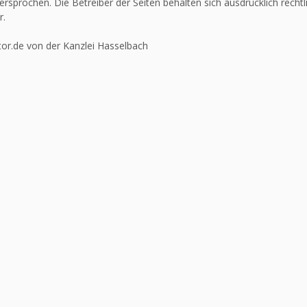
ersprochen. Die Betreiber der Seiten behalten sich ausdrücklich recht
r.
or.de von der Kanzlei Hasselbach