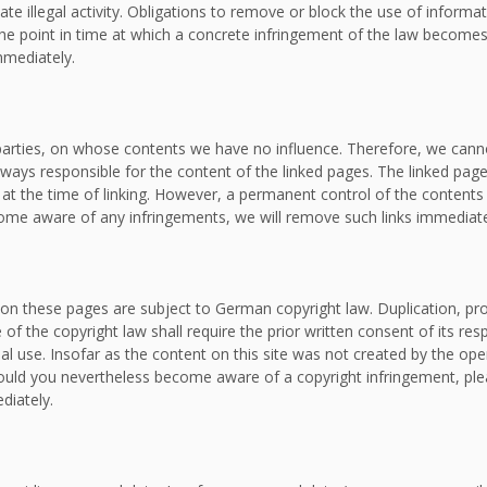
ate illegal activity. Obligations to remove or block the use of inform
om the point in time at which a concrete infringement of the law bec
mmediately.
d parties, on whose contents we have no influence. Therefore, we canno
lways responsible for the content of the linked pages. The linked page
e at the time of linking. However, a permanent control of the contents
ecome aware of any infringements, we will remove such links immediate
on these pages are subject to German copyright law. Duplication, proc
f the copyright law shall require the prior written consent of its re
al use. Insofar as the content on this site was not created by the oper
. Should you nevertheless become aware of a copyright infringement, p
diately.