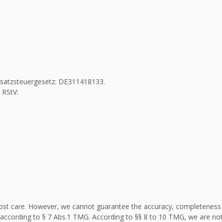
Umsatzsteuergesetz: DE311418133.
 RStV:
st care. However, we cannot guarantee the accuracy, completeness an
according to § 7 Abs.1 TMG. According to §§ 8 to 10 TMG, we are not 