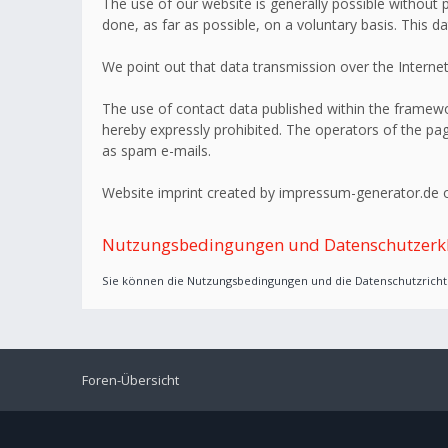
The use of our website is generally possible without p
done, as far as possible, on a voluntary basis. This d
We point out that data transmission over the Internet
The use of contact data published within the framework
hereby expressly prohibited. The operators of the page
as spam e-mails.
Website imprint created by impressum-generator.de o
Nutzungsbedingungen und Datenschutzerk
Sie können die Nutzungsbedingungen und die Datenschutzrichtl
Foren-Übersicht