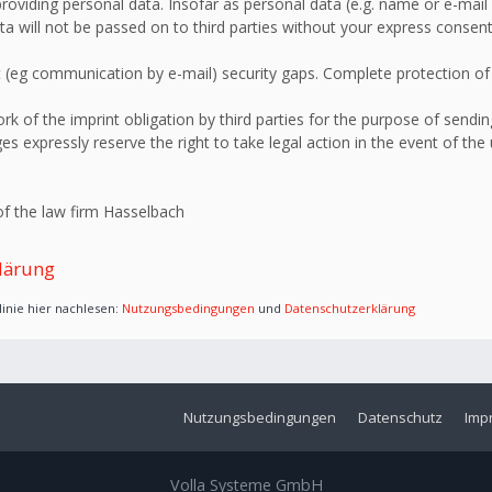
roviding personal data. Insofar as personal data (e.g. name or e-mail 
ata will not be passed on to third parties without your express consent
 (eg communication by e-mail) security gaps. Complete protection of d
 of the imprint obligation by third parties for the purpose of sending
s expressly reserve the right to take legal action in the event of the
f the law firm Hasselbach
lärung
inie hier nachlesen:
Nutzungsbedingungen
und
Datenschutzerklärung
Nutzungsbedingungen
Datenschutz
Imp
Volla Systeme GmbH