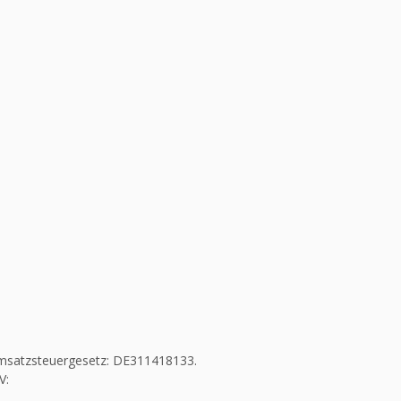
msatzsteuergesetz: DE311418133.
V: