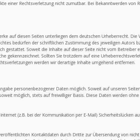
unkte einer Rechtsverletzung nicht zumutbar. Bei Bekanntwerden von R
Werke auf diesen Seiten unterliegen dem deutschen Urheberrecht. Die V
htes bedürfen der schriftlichen Zustimmung des jeweiligen Autors bz
ch gestattet. Soweit die Inhalte auf dieser Seite nicht vom Betreiber 
olche gekennzeichnet. Sollten Sie trotzdem auf eine Urheberrechtsver
tsverletzungen werden wir derartige Inhalte umgehend entfernen.
e Angabe personenbezogener Daten möglich. Soweit auf unseren Seit
soweit möglich, stets auf freiwilliger Basis. Diese Daten werden ohne
Internet (z.B. bei der Kommunikation per E-Mail) Sicherheitslücken au
röffentlichten Kontaktdaten durch Dritte zur Übersendung von nicht