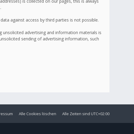
addresses) is collected on our pages, this is always
.
ata against access by third parties is not possible.
 unsolicited advertising and information materials is
 unsolicited sending of advertising information, such
ressum
Alle Cookies löschen
Alle Zeiten sind
UTC+02:00