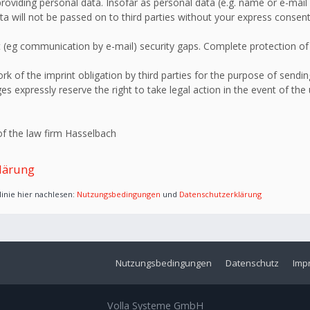
roviding personal data. Insofar as personal data (e.g. name or e-mail 
ata will not be passed on to third parties without your express consent
 (eg communication by e-mail) security gaps. Complete protection of d
 of the imprint obligation by third parties for the purpose of sending
s expressly reserve the right to take legal action in the event of the
f the law firm Hasselbach
lärung
inie hier nachlesen:
Nutzungsbedingungen
und
Datenschutzerklärung
Nutzungsbedingungen
Datenschutz
Imp
Volla Systeme GmbH