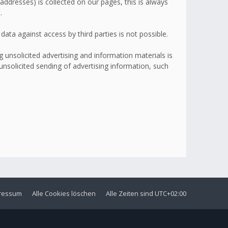
addresses) is collected on our pages, this is always
.
ata against access by third parties is not possible.
 unsolicited advertising and information materials is
 unsolicited sending of advertising information, such
ressum
Alle Cookies löschen
Alle Zeiten sind
UTC+02:00