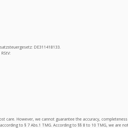
Umsatzsteuergesetz: DE311418133.
 RStV:
st care. However, we cannot guarantee the accuracy, completeness an
according to § 7 Abs.1 TMG. According to §§ 8 to 10 TMG, we are not 