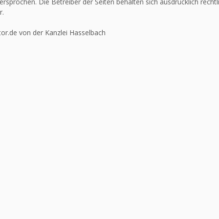
ersprochen. Die Betreiber der Seiten behalten sich ausdrücklich recht
r.
or.de von der Kanzlei Hasselbach