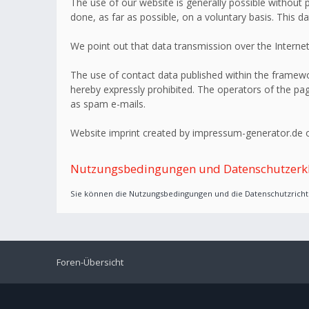
The use of our website is generally possible without p
done, as far as possible, on a voluntary basis. This d
We point out that data transmission over the Internet
The use of contact data published within the framework
hereby expressly prohibited. The operators of the page
as spam e-mails.
Website imprint created by impressum-generator.de o
Nutzungsbedingungen und Datenschutzerk
Sie können die Nutzungsbedingungen und die Datenschutzrichtl
Foren-Übersicht