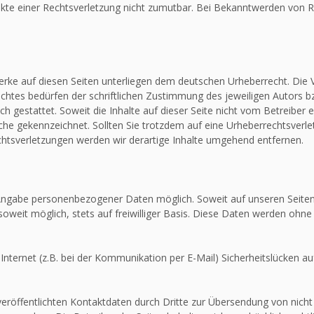
unkte einer Rechtsverletzung nicht zumutbar. Bei Bekanntwerden von R
Werke auf diesen Seiten unterliegen dem deutschen Urheberrecht. Die V
htes bedürfen der schriftlichen Zustimmung des jeweiligen Autors bz
ch gestattet. Soweit die Inhalte auf dieser Seite nicht vom Betreiber 
olche gekennzeichnet. Sollten Sie trotzdem auf eine Urheberrechtsver
tsverletzungen werden wir derartige Inhalte umgehend entfernen.
e Angabe personenbezogener Daten möglich. Soweit auf unseren Seit
soweit möglich, stets auf freiwilliger Basis. Diese Daten werden ohne
Internet (z.B. bei der Kommunikation per E-Mail) Sicherheitslücken au
röffentlichten Kontaktdaten durch Dritte zur Übersendung von nicht