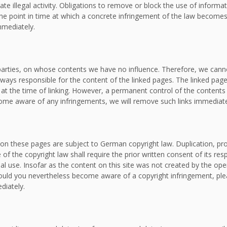
ate illegal activity. Obligations to remove or block the use of inform
om the point in time at which a concrete infringement of the law bec
mmediately.
d parties, on whose contents we have no influence. Therefore, we canno
lways responsible for the content of the linked pages. The linked page
e at the time of linking. However, a permanent control of the contents
ecome aware of any infringements, we will remove such links immediate
on these pages are subject to German copyright law. Duplication, proc
f the copyright law shall require the prior written consent of its re
al use. Insofar as the content on this site was not created by the oper
. Should you nevertheless become aware of a copyright infringement, p
diately.