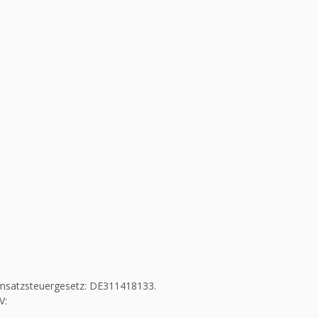
msatzsteuergesetz: DE311418133.
V: