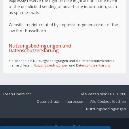
expressly reserve the right to take legal action in the event
of the unsolicited sending of advertising information, such
as spam e-mails.
Website imprint created by impressum-generator.de of the
law firm Hasselbach
Nutzungsbedingungen und
Datenschutzerklärung
Sie können die Nutzungsbedingungen und die Datenschutzrichtlinie
hier nachlesen:
Nutzungsbedingungen
und
Datenschutzerklärung
Foren-Übersicht
Alle Zeiten sind
UTC+02:00
Datenschutz
Impressum
Alle Cookies löschen
Nutzungsbedingungen
Volla Systeme GmbH