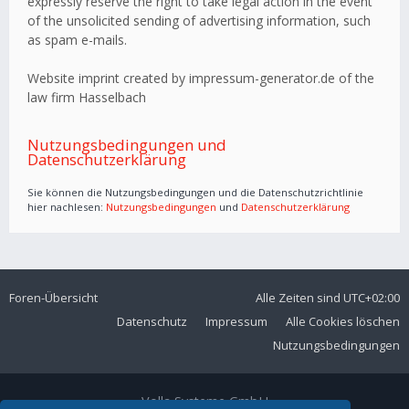
expressly reserve the right to take legal action in the event
of the unsolicited sending of advertising information, such
as spam e-mails.
Website imprint created by impressum-generator.de of the
law firm Hasselbach
Nutzungsbedingungen und
Datenschutzerklärung
Sie können die Nutzungsbedingungen und die Datenschutzrichtlinie
hier nachlesen:
Nutzungsbedingungen
und
Datenschutzerklärung
Foren-Übersicht
Alle Zeiten sind
UTC+02:00
Datenschutz
Impressum
Alle Cookies löschen
Nutzungsbedingungen
Volla Systeme GmbH