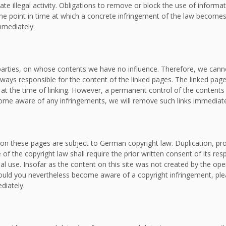
ate illegal activity. Obligations to remove or block the use of inform
om the point in time at which a concrete infringement of the law bec
mmediately.
d parties, on whose contents we have no influence. Therefore, we canno
lways responsible for the content of the linked pages. The linked page
e at the time of linking. However, a permanent control of the contents
ecome aware of any infringements, we will remove such links immediate
on these pages are subject to German copyright law. Duplication, proc
f the copyright law shall require the prior written consent of its re
al use. Insofar as the content on this site was not created by the oper
. Should you nevertheless become aware of a copyright infringement, p
diately.