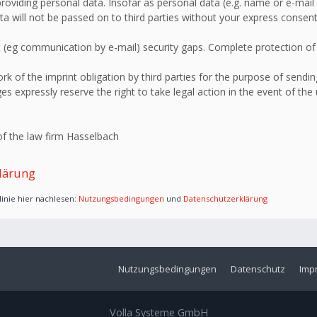
roviding personal data. Insofar as personal data (e.g. name or e-mail 
ata will not be passed on to third parties without your express consent
 (eg communication by e-mail) security gaps. Complete protection of d
 of the imprint obligation by third parties for the purpose of sending
s expressly reserve the right to take legal action in the event of the
f the law firm Hasselbach
lärung
inie hier nachlesen:
Nutzungsbedingungen
und
Datenschutzerklärung
Nutzungsbedingungen
Datenschutz
Imp
Volla Systeme GmbH