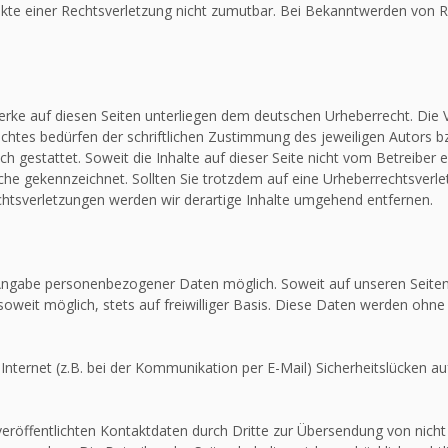
unkte einer Rechtsverletzung nicht zumutbar. Bei Bekanntwerden von R
Werke auf diesen Seiten unterliegen dem deutschen Urheberrecht. Die V
htes bedürfen der schriftlichen Zustimmung des jeweiligen Autors bz
ch gestattet. Soweit die Inhalte auf dieser Seite nicht vom Betreiber 
olche gekennzeichnet. Sollten Sie trotzdem auf eine Urheberrechtsver
tsverletzungen werden wir derartige Inhalte umgehend entfernen.
e Angabe personenbezogener Daten möglich. Soweit auf unseren Seit
soweit möglich, stets auf freiwilliger Basis. Diese Daten werden ohne
Internet (z.B. bei der Kommunikation per E-Mail) Sicherheitslücken au
röffentlichten Kontaktdaten durch Dritte zur Übersendung von nicht