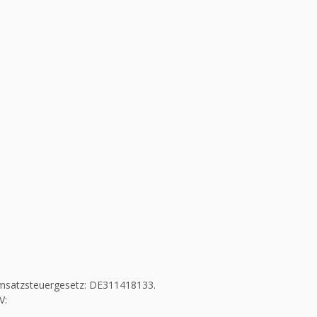
msatzsteuergesetz: DE311418133.
V: