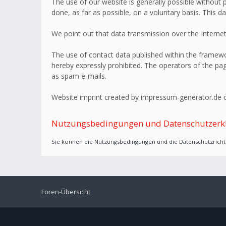
The use of our website is generally possible without p
done, as far as possible, on a voluntary basis. This d
We point out that data transmission over the Internet
The use of contact data published within the framework
hereby expressly prohibited. The operators of the page
as spam e-mails.
Website imprint created by impressum-generator.de o
Nutzungsbedingungen und Datenschutzerk
Sie können die Nutzungsbedingungen und die Datenschutzrichtl
Foren-Übersicht