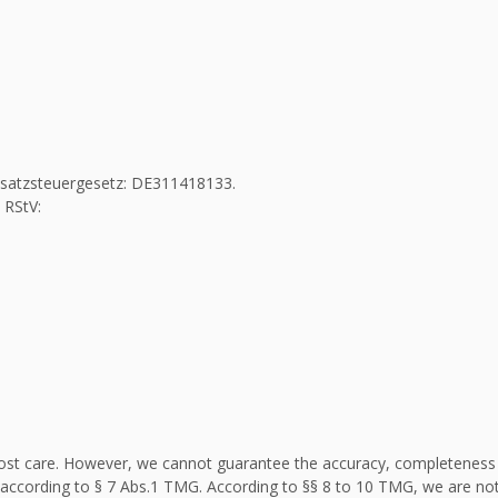
Umsatzsteuergesetz: DE311418133.
 RStV:
st care. However, we cannot guarantee the accuracy, completeness an
according to § 7 Abs.1 TMG. According to §§ 8 to 10 TMG, we are not 