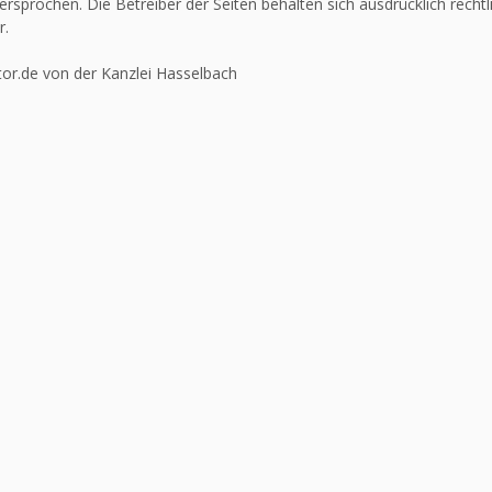
ersprochen. Die Betreiber der Seiten behalten sich ausdrücklich recht
r.
or.de von der Kanzlei Hasselbach