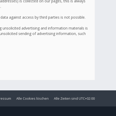
addresses) is collected on our pages, this is always
.
ata against access by third parties is not possible.
 unsolicited advertising and information materials is
 unsolicited sending of advertising information, such
ressum
Alle Cookies löschen
Alle Zeiten sind
UTC+02:00