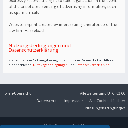
expressly reserve the right to take legal action in the event
of the unsolicited sending of advertising information, such
as spam e-mails.
Website imprint created by impressum-generator.de of the
law firm Hasselbach
Nutzungsbedingungen und
Datenschutzerklärung
Sie können die Nutzungsbedingungen und die Datenschutzrichtlinie
hier nachlesen:
Nutzungsbedingungen
und
Datenschutzerklärung
Foren-Übersicht
Alle Zeiten sind
UTC+02:00
Datenschutz
Impressum
Alle Cookies löschen
Nutzungsbedingungen
Volla Systeme GmbH