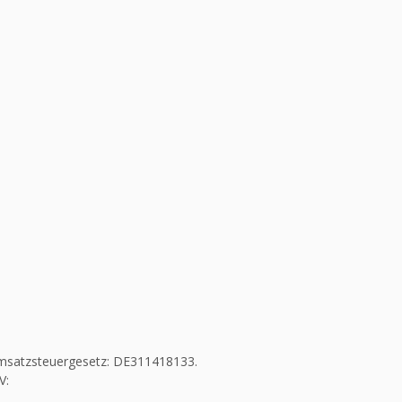
msatzsteuergesetz: DE311418133.
V: