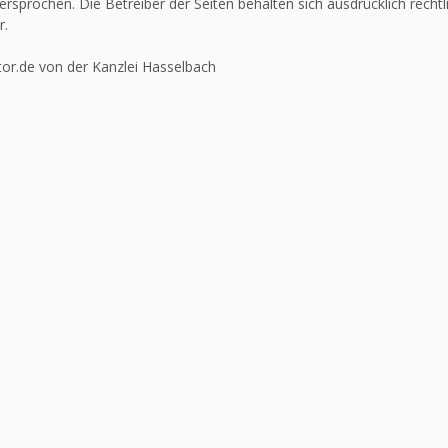
ersprochen. Die Betreiber der Seiten behalten sich ausdrücklich recht
r.
or.de von der Kanzlei Hasselbach