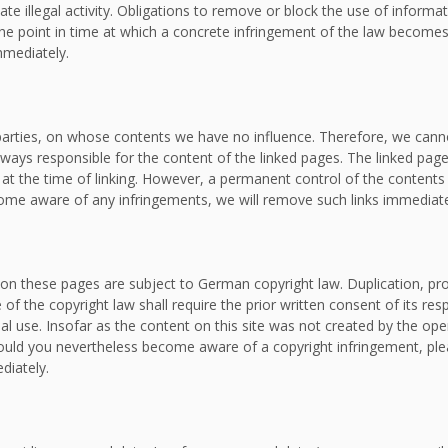
ate illegal activity. Obligations to remove or block the use of inform
om the point in time at which a concrete infringement of the law bec
mmediately.
d parties, on whose contents we have no influence. Therefore, we canno
lways responsible for the content of the linked pages. The linked page
e at the time of linking. However, a permanent control of the contents
ecome aware of any infringements, we will remove such links immediate
on these pages are subject to German copyright law. Duplication, proc
f the copyright law shall require the prior written consent of its re
al use. Insofar as the content on this site was not created by the oper
. Should you nevertheless become aware of a copyright infringement, p
diately.