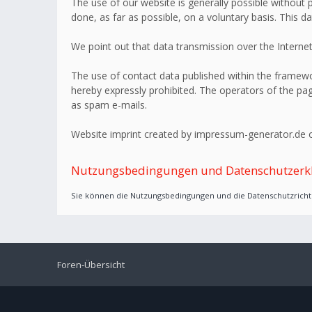
The use of our website is generally possible without p
done, as far as possible, on a voluntary basis. This d
We point out that data transmission over the Internet
The use of contact data published within the framework
hereby expressly prohibited. The operators of the page
as spam e-mails.
Website imprint created by impressum-generator.de o
Nutzungsbedingungen und Datenschutzerk
Sie können die Nutzungsbedingungen und die Datenschutzrichtl
Foren-Übersicht