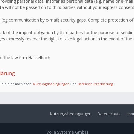
roviding personal data. Insofar as personal data (e.g. name or e-mail 
ata will not be passed on to third parties without your express consent
 (eg communication by e-mail) security gaps. Complete protection of d
 of the imprint obligation by third parties for the purpose of sending
s expressly reserve the right to take legal action in the event of the
f the law firm Hasselbach
lärung
inie hier nachlesen:
Nutzungsbedingungen
und
Datenschutzerklärung
Nutzungsbedingungen
Datenschutz
Imp
Volla Systeme GmbH