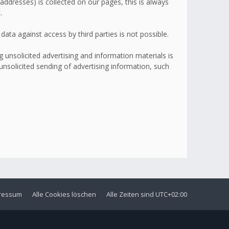
addresses) is collected on our pages, this is always
.
ata against access by third parties is not possible.
 unsolicited advertising and information materials is
 unsolicited sending of advertising information, such
ressum
Alle Cookies löschen
Alle Zeiten sind
UTC+02:00