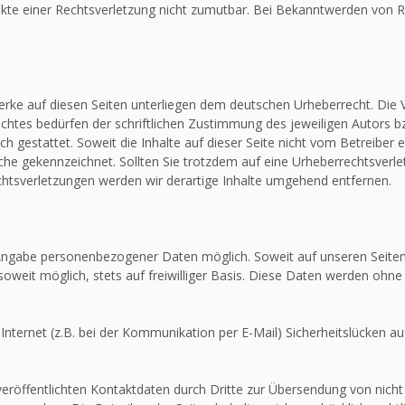
unkte einer Rechtsverletzung nicht zumutbar. Bei Bekanntwerden von R
Werke auf diesen Seiten unterliegen dem deutschen Urheberrecht. Die V
htes bedürfen der schriftlichen Zustimmung des jeweiligen Autors bz
ch gestattet. Soweit die Inhalte auf dieser Seite nicht vom Betreiber 
olche gekennzeichnet. Sollten Sie trotzdem auf eine Urheberrechtsver
tsverletzungen werden wir derartige Inhalte umgehend entfernen.
e Angabe personenbezogener Daten möglich. Soweit auf unseren Seit
soweit möglich, stets auf freiwilliger Basis. Diese Daten werden ohne
Internet (z.B. bei der Kommunikation per E-Mail) Sicherheitslücken au
röffentlichten Kontaktdaten durch Dritte zur Übersendung von nicht