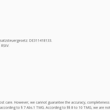
Umsatzsteuergesetz: DE311418133.
 RStV:
st care. However, we cannot guarantee the accuracy, completeness an
according to § 7 Abs.1 TMG. According to §§ 8 to 10 TMG, we are not 