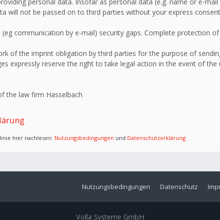
roviding personal data. Insofar as personal data (e.g. name or e-mail 
ata will not be passed on to third parties without your express consent
 (eg communication by e-mail) security gaps. Complete protection of d
 of the imprint obligation by third parties for the purpose of sending
s expressly reserve the right to take legal action in the event of the
f the law firm Hasselbach
lärung
inie hier nachlesen:
Nutzungsbedingungen
und
Datenschutzerklärung
Nutzungsbedingungen
Datenschutz
Imp
Volla Systeme GmbH