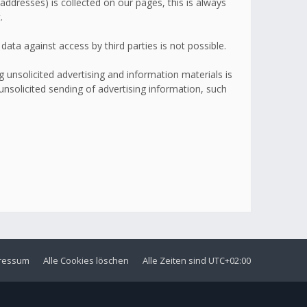
addresses) is collected on our pages, this is always
.
ata against access by third parties is not possible.
 unsolicited advertising and information materials is
 unsolicited sending of advertising information, such
ressum
Alle Cookies löschen
Alle Zeiten sind
UTC+02:00