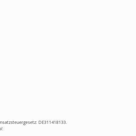
msatzsteuergesetz: DE311418133.
V: