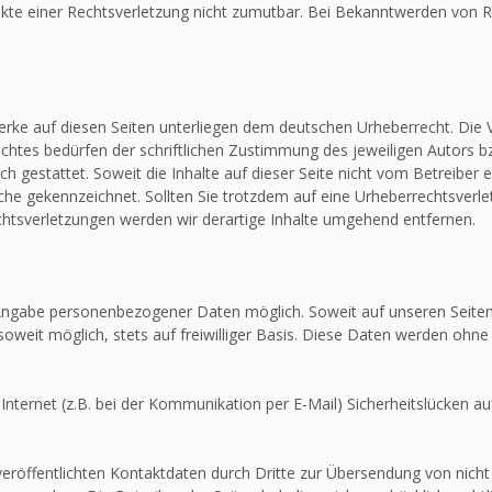
unkte einer Rechtsverletzung nicht zumutbar. Bei Bekanntwerden von R
Werke auf diesen Seiten unterliegen dem deutschen Urheberrecht. Die V
htes bedürfen der schriftlichen Zustimmung des jeweiligen Autors bz
ch gestattet. Soweit die Inhalte auf dieser Seite nicht vom Betreiber 
olche gekennzeichnet. Sollten Sie trotzdem auf eine Urheberrechtsver
tsverletzungen werden wir derartige Inhalte umgehend entfernen.
e Angabe personenbezogener Daten möglich. Soweit auf unseren Seit
soweit möglich, stets auf freiwilliger Basis. Diese Daten werden ohne
Internet (z.B. bei der Kommunikation per E-Mail) Sicherheitslücken au
röffentlichten Kontaktdaten durch Dritte zur Übersendung von nicht