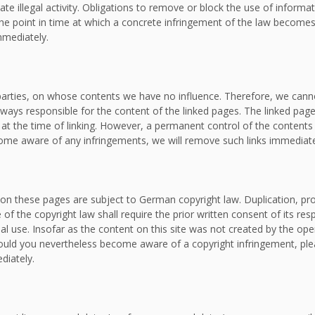
ate illegal activity. Obligations to remove or block the use of inform
om the point in time at which a concrete infringement of the law bec
mmediately.
d parties, on whose contents we have no influence. Therefore, we canno
lways responsible for the content of the linked pages. The linked page
e at the time of linking. However, a permanent control of the contents
ecome aware of any infringements, we will remove such links immediate
on these pages are subject to German copyright law. Duplication, proc
f the copyright law shall require the prior written consent of its re
al use. Insofar as the content on this site was not created by the oper
. Should you nevertheless become aware of a copyright infringement, p
diately.