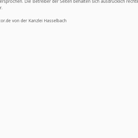
ersprochen. Die Betreiber der Seiten behalten sich ausdrücklich recht
r.
or.de von der Kanzlei Hasselbach