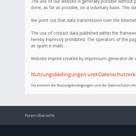
The use of our website is generally possible without p
done, as far as possible, on a voluntary basis. This d
We point out that data transmission over the Internet
The use of contact data published within the framework
hereby expressly prohibited. The operators of the page
as spam e-mails.
Website imprint created by impressum-generator.de o
Nutzungsbedingungen und Datenschutzerk
Sie können die Nutzungsbedingungen und die Datenschutzrichtl
Foren-Übersicht