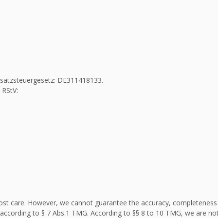
Umsatzsteuergesetz: DE311418133.
 RStV:
st care. However, we cannot guarantee the accuracy, completeness an
according to § 7 Abs.1 TMG. According to §§ 8 to 10 TMG, we are not 