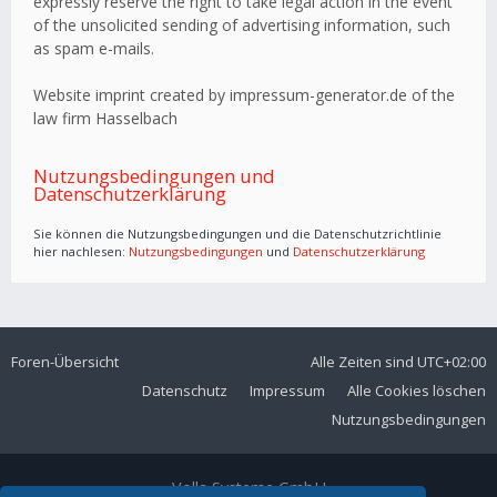
expressly reserve the right to take legal action in the event
of the unsolicited sending of advertising information, such
as spam e-mails.
Website imprint created by impressum-generator.de of the
law firm Hasselbach
Nutzungsbedingungen und
Datenschutzerklärung
Sie können die Nutzungsbedingungen und die Datenschutzrichtlinie
hier nachlesen:
Nutzungsbedingungen
und
Datenschutzerklärung
Foren-Übersicht
Alle Zeiten sind
UTC+02:00
Datenschutz
Impressum
Alle Cookies löschen
Nutzungsbedingungen
Volla Systeme GmbH