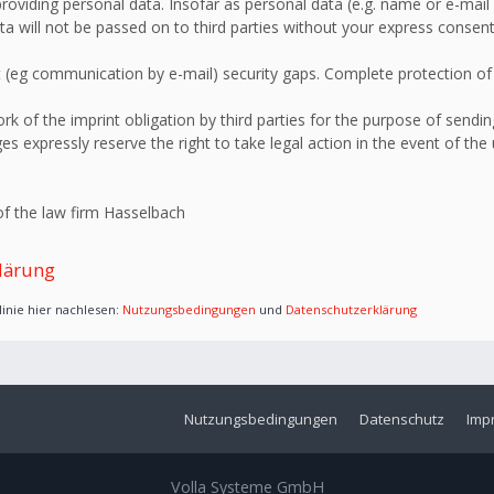
roviding personal data. Insofar as personal data (e.g. name or e-mail 
ata will not be passed on to third parties without your express consent
 (eg communication by e-mail) security gaps. Complete protection of d
 of the imprint obligation by third parties for the purpose of sending
s expressly reserve the right to take legal action in the event of the
f the law firm Hasselbach
lärung
inie hier nachlesen:
Nutzungsbedingungen
und
Datenschutzerklärung
Nutzungsbedingungen
Datenschutz
Imp
Volla Systeme GmbH