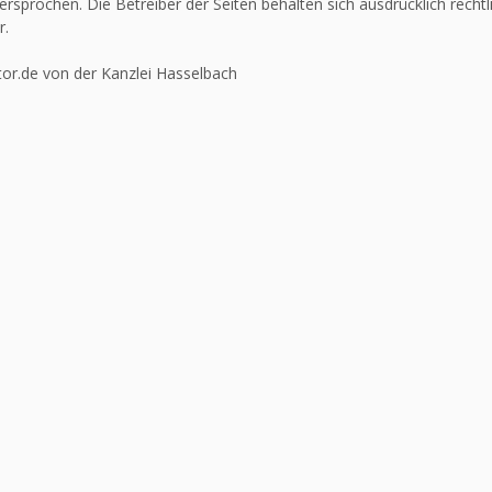
ersprochen. Die Betreiber der Seiten behalten sich ausdrücklich recht
r.
or.de von der Kanzlei Hasselbach