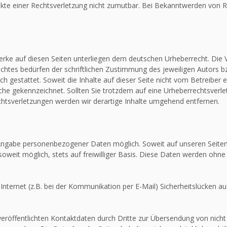
unkte einer Rechtsverletzung nicht zumutbar. Bei Bekanntwerden von R
Werke auf diesen Seiten unterliegen dem deutschen Urheberrecht. Die V
htes bedürfen der schriftlichen Zustimmung des jeweiligen Autors bz
ch gestattet. Soweit die Inhalte auf dieser Seite nicht vom Betreiber 
olche gekennzeichnet. Sollten Sie trotzdem auf eine Urheberrechtsver
tsverletzungen werden wir derartige Inhalte umgehend entfernen.
e Angabe personenbezogener Daten möglich. Soweit auf unseren Seit
soweit möglich, stets auf freiwilliger Basis. Diese Daten werden ohne
Internet (z.B. bei der Kommunikation per E-Mail) Sicherheitslücken au
röffentlichten Kontaktdaten durch Dritte zur Übersendung von nicht