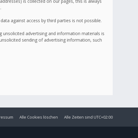
addresses) is collected on our pages, this is always
.
ata against access by third parties is not possible.
 unsolicited advertising and information materials is
 unsolicited sending of advertising information, such
ressum
Alle Cookies löschen
Alle Zeiten sind
UTC+02:00