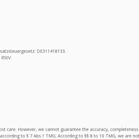
Umsatzsteuergesetz: DE311418133.
 RStV:
st care. However, we cannot guarantee the accuracy, completeness an
according to § 7 Abs.1 TMG. According to §§ 8 to 10 TMG, we are not 