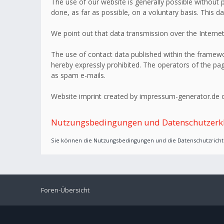
The use of our website is generally possible without p
done, as far as possible, on a voluntary basis. This d
We point out that data transmission over the Internet
The use of contact data published within the framework
hereby expressly prohibited. The operators of the page
as spam e-mails.
Website imprint created by impressum-generator.de o
Nutzungsbedingungen und Datenschutzerk
Sie können die Nutzungsbedingungen und die Datenschutzrichtl
Foren-Übersicht