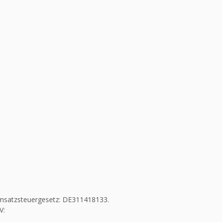
msatzsteuergesetz: DE311418133.
V: