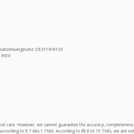
Umsatzsteuergesetz: DE311418133.
 RStV:
st care. However, we cannot guarantee the accuracy, completeness an
according to § 7 Abs.1 TMG. According to §§ 8 to 10 TMG, we are not 