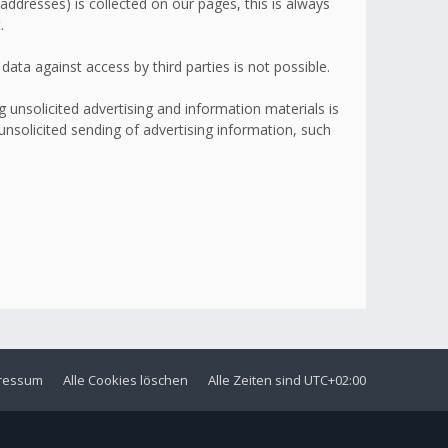
addresses) is collected on our pages, this is always
.
ata against access by third parties is not possible.
 unsolicited advertising and information materials is
 unsolicited sending of advertising information, such
ressum
Alle Cookies löschen
Alle Zeiten sind
UTC+02:00