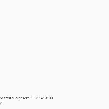
msatzsteuergesetz: DE311418133.
V: