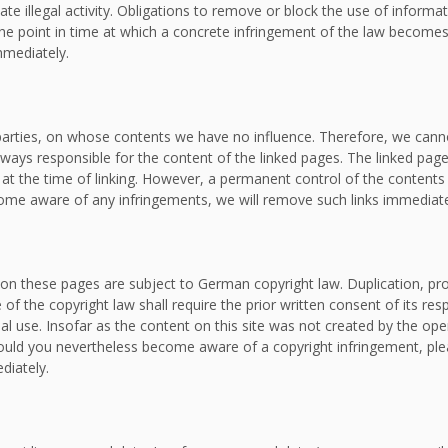
ate illegal activity. Obligations to remove or block the use of inform
om the point in time at which a concrete infringement of the law bec
mmediately.
d parties, on whose contents we have no influence. Therefore, we canno
lways responsible for the content of the linked pages. The linked page
e at the time of linking. However, a permanent control of the contents
ecome aware of any infringements, we will remove such links immediate
on these pages are subject to German copyright law. Duplication, proc
f the copyright law shall require the prior written consent of its re
al use. Insofar as the content on this site was not created by the oper
. Should you nevertheless become aware of a copyright infringement, p
diately.