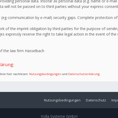
roviding personal data. Insofar as personal data (e.g. name or e-mail 
ata will not be passed on to third parties without your express consent
 (eg communication by e-mail) security gaps. Complete protection of d
 of the imprint obligation by third parties for the purpose of sending
s expressly reserve the right to take legal action in the event of the
f the law firm Hasselbach
lärung
inie hier nachlesen:
Nutzungsbedingungen
und
Datenschutzerklärung
Nutzungsbedingungen
Datenschutz
Imp
Volla Systeme GmbH