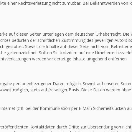
unkte einer Rechtsverletzung nicht zumutbar. Bei Bekanntwerden von R
Werke auf diesen Seiten unterliegen dem deutschen Urheberrecht. Die V
htes bedürfen der schriftlichen Zustimmung des jeweiligen Autors bz
ch gestattet. Soweit die Inhalte auf dieser Seite nicht vom Betreiber 
olche gekennzeichnet. Sollten Sie trotzdem auf eine Urheberrechtsver
tsverletzungen werden wir derartige Inhalte umgehend entfernen.
e Angabe personenbezogener Daten möglich. Soweit auf unseren Seit
soweit möglich, stets auf freiwilliger Basis. Diese Daten werden ohne
Internet (z.B. bei der Kommunikation per E-Mail) Sicherheitslücken au
röffentlichten Kontaktdaten durch Dritte zur Übersendung von nicht