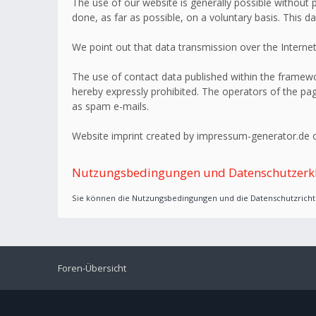
The use of our website is generally possible without p
done, as far as possible, on a voluntary basis. This d
We point out that data transmission over the Internet
The use of contact data published within the framework
hereby expressly prohibited. The operators of the page
as spam e-mails.
Website imprint created by impressum-generator.de o
Nutzungsbedingungen und Datenschutzerk
Sie können die Nutzungsbedingungen und die Datenschutzrichtl
Foren-Übersicht