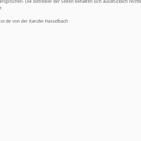
ersprochen. Die Betreiber der Seiten behalten sich ausdrücklich recht
r.
or.de von der Kanzlei Hasselbach